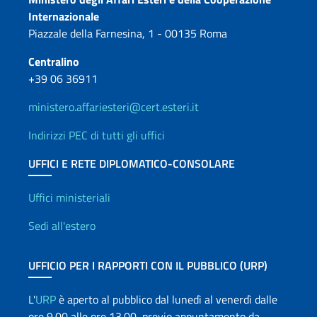
Contatti
Internazionale
Piazzale della Farnesina, 1 - 00135 Roma
Centralino
+39 06 36911
ministero.affariesteri@cert.esteri.it
Indirizzi PEC di tutti gli uffici
UFFICI E RETE DIPLOMATICO-CONSOLARE
Uffici e Rete diplomatica
Uffici ministeriali
Sedi all'estero
UFFICIO PER I RAPPORTI CON IL PUBBLICO (URP)
L'
URP
è aperto al pubblico dal lunedì al venerdì dalle
ore 9.00 alle ore 13.00, previo appuntamento da