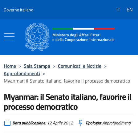
Salta al contenuto
IT
EN
Governo Italiano
Intestazione sito, social e menù
Ministero degli Affari Esteri
e della Cooperazione Internazionale
Ministero degli Affari Esteri e della Coo
Home
>
Sala Stampa
>
Comunicati e Notizie
>
Approfondimenti
>
Myanmar: il Senato italiano, favorire il processo democratico
Myanmar: il Senato italiano, favorire il
processo democratico
Data pubblicazione:
12 Aprile 2012
Tipologia:
Approfondimenti