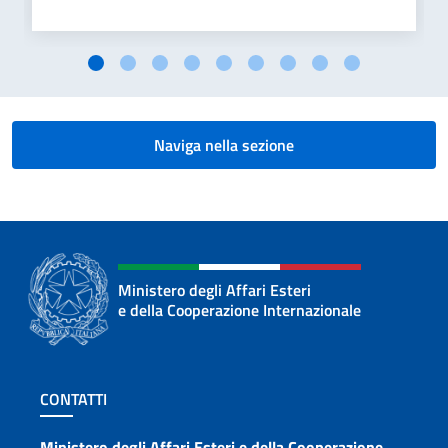
Naviga nella sezione
Ministero degli Affari Esteri
e della Cooperazione Internazionale
Sezione footer
CONTATTI
Ministero degli Affari Esteri e della Cooperazione