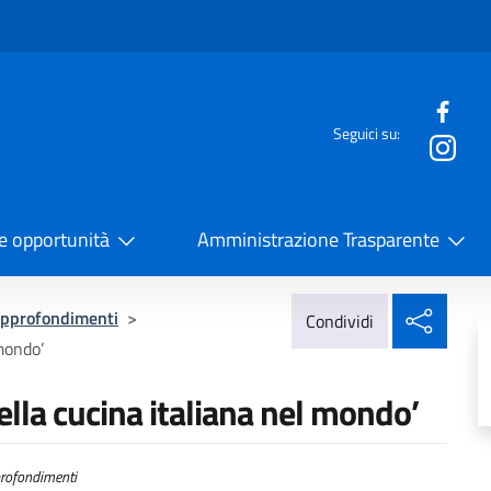
e menù
Seguici su:
la Cooperazione Internazionale
 e opportunità
Amministrazione Trasparente
Condi
pprofondimenti
>
Condividi
 mondo’
ella cucina italiana nel mondo’
rofondimenti