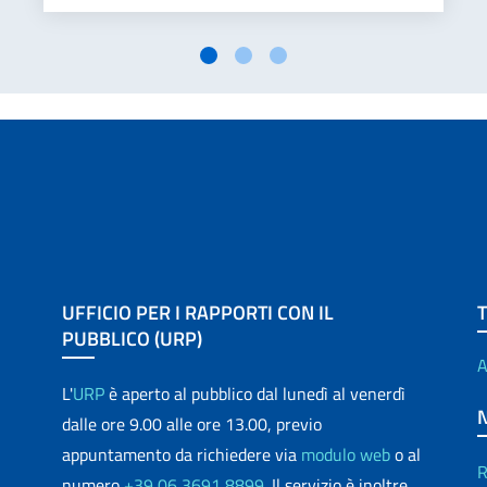
UFFICIO PER I RAPPORTI CON IL
PUBBLICO (URP)
A
L'
URP
è aperto al pubblico dal lunedì al venerdì
dalle ore 9.00 alle ore 13.00, previo
appuntamento da richiedere via
modulo web
o al
R
numero
+39 06 3691 8899
. Il servizio è inoltre