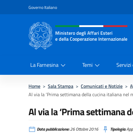
Salta al contenuto
Governo Italiano
Intestazione sito, social 
Ministero degli Affari Esteri
e della Cooperazione Internazionale
Ministero degli Affari Esteri e del
La Farnesina
Temi
Servizi
Home
>
Sala Stampa
>
Comunicati e Notizie
>
A
Al via la ‘Prima settimana della cucina italiana nel
Al via la ‘Prima settimana d
Data pubblicazione:
26 Ottobre 2016
Tipologia:
App