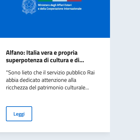
Alfano: Italia vera e propria
Alfa
superpotenza di cultura e di...
supe
salit
"Sono lieto che il servizio pubblico Rai
abbia dedicato attenzione alla
"La 
ricchezza del patrimonio culturale...
Craco
patr
due..
Leggi
L