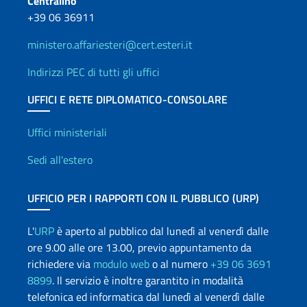
Centralino
+39 06 36911
ministero.affariesteri@cert.esteri.it
Indirizzi PEC di tutti gli uffici
UFFICI E RETE DIPLOMATICO-CONSOLARE
Uffici e Rete diplomatica
Uffici ministeriali
Sedi all'estero
UFFICIO PER I RAPPORTI CON IL PUBBLICO (URP)
L'
URP
è aperto al pubblico dal lunedì al venerdì dalle
ore 9.00 alle ore 13.00, previo appuntamento da
richiedere via
modulo web
o al numero
+39 06 3691
8899
. Il servizio è inoltre garantito in modalità
telefonica ed informatica dal lunedì al venerdì dalle