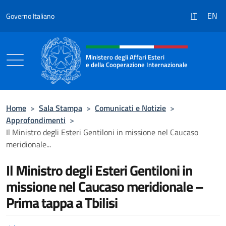
Salta al contenuto
IT
EN
Governo Italiano
Intestazione sito, social e menù
Ministero degli Affari Esteri
e della Cooperazione Internazionale
Ministero degli Affari Esteri e della Coo
Home
>
Sala Stampa
>
Comunicati e Notizie
>
Approfondimenti
>
Il Ministro degli Esteri Gentiloni in missione nel Caucaso
meridionale...
Il Ministro degli Esteri Gentiloni in
missione nel Caucaso meridionale –
Prima tappa a Tbilisi