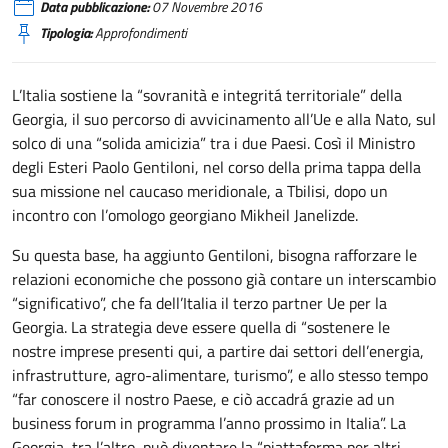
Data pubblicazione:
07 Novembre 2016
Tipologia:
Approfondimenti
L’Italia sostiene la “sovranità e integritá territoriale” della
Georgia, il suo percorso di avvicinamento all’Ue e alla Nato, sul
solco di una “solida amicizia” tra i due Paesi. Così il Ministro
degli Esteri Paolo Gentiloni, nel corso della prima tappa della
sua missione nel caucaso meridionale, a Tbilisi, dopo un
incontro con l’omologo georgiano Mikheil Janelizde.
Su questa base, ha aggiunto Gentiloni, bisogna rafforzare le
relazioni economiche che possono già contare un interscambio
“significativo”, che fa dell’Italia il terzo partner Ue per la
Georgia. La strategia deve essere quella di “sostenere le
nostre imprese presenti qui, a partire dai settori dell’energia,
infrastrutture, agro-alimentare, turismo”, e allo stesso tempo
“far conoscere il nostro Paese, e ciò accadrá grazie ad un
business forum in programma l’anno prossimo in Italia”. La
Georgia, tra l’altro, può diventare la “piattaforma per altri