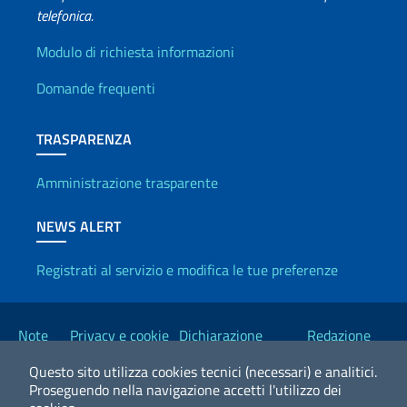
telefonica.
Info utili
Modulo di richiesta informazioni
Domande frequenti
TRASPARENZA
Amministrazione trasparente
NEWS ALERT
Registrati al servizio e modifica le tue preferenze
Link Utili
Note
Privacy e cookie
Dichiarazione
Redazione
legali
policy
Accessibilità
Esteri
Questo sito utilizza cookies tecnici (necessari) e analitici.
Proseguendo nella navigazione accetti l'utilizzo dei