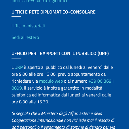
Indirizzi PEC di tutti gli uffici
UFFICI E RETE DIPLOMATICO-CONSOLARE
Uffici e Rete diplomatica
Uffici ministeriali
Sedi all'estero
UFFICIO PER I RAPPORTI CON IL PUBBLICO (URP)
L'
URP
è aperto al pubblico dal lunedì al venerdì dalle
ore 9.00 alle ore 13.00, previo appuntamento da
richiedere via
modulo web
o al numero
+39 06 3691
8899
. Il servizio è inoltre garantito in modalità
telefonica ed informatica dal lunedì al venerdì dalle
ore 8.30 alle 15.30.
Si segnala che il Ministero degli Affari Esteri e della
Cooperazione Internazionale non richiede mai il rilascio di
dati personali o il versamento di somme di denaro per via