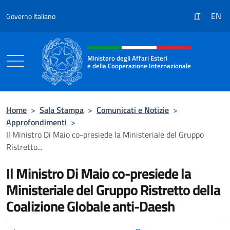
Salta al contenuto
IT
EN
Governo Italiano
Intestazione sito, social e menù
Ministero degli Affari Esteri
e della Cooperazione Internazionale
Ministero degli Affari Esteri e della Coo
Home
>
Sala Stampa
>
Comunicati e Notizie
>
Approfondimenti
>
Il Ministro Di Maio co-presiede la Ministeriale del Gruppo
Ristretto...
Il Ministro Di Maio co-presiede la
Ministeriale del Gruppo Ristretto della
Coalizione Globale anti-Daesh