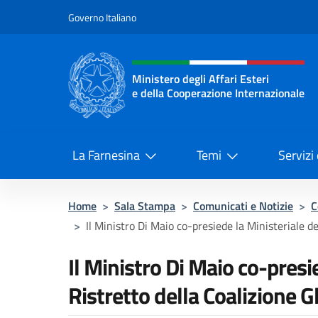
Salta al contenuto
Governo Italiano
Intestazione sito, social 
Ministero degli Affari Esteri
e della Cooperazione Internazionale
Ministero degli Affari Esteri e del
La Farnesina
Temi
Servizi
Home
>
Sala Stampa
>
Comunicati e Notizie
>
C
>
Il Ministro Di Maio co-presiede la Ministeriale de
Il Ministro Di Maio co-presi
Ristretto della Coalizione 