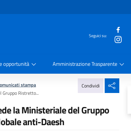
e menù
Seguici su:
la Cooperazione Internazionale
 e opportunità
Amministrazione Trasparente
Condi
omunicati stampa
Condividi
l Gruppo Ristretto...
ede la Ministeriale del Gruppo
Globale anti-Daesh