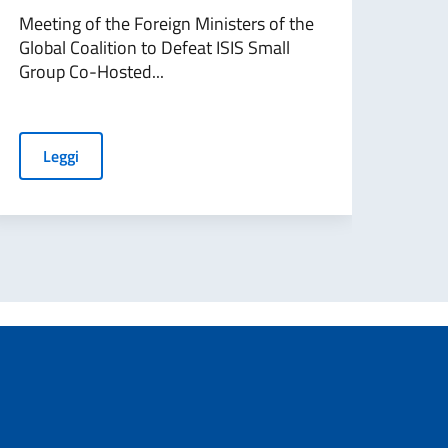
Meeting of the Foreign Ministers of the
Il Mi
Global Coalition to Defeat ISIS Small
Coop
Group Co-Hosted...
Maio
Leggi
L