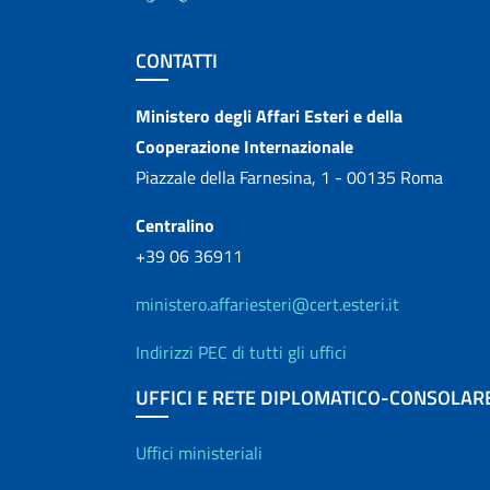
Sezione footer
CONTATTI
Contatti
Ministero degli Affari Esteri e della
Cooperazione Internazionale
Piazzale della Farnesina, 1 - 00135 Roma
Centralino
+39 06 36911
ministero.affariesteri@cert.esteri.it
Indirizzi PEC di tutti gli uffici
UFFICI E RETE DIPLOMATICO-CONSOLAR
Uffici e Rete diplo
Uffici ministeriali