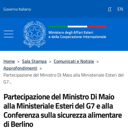
Salta al contenuto
IT
EN
Governo Italiano
Intestazione sito, social e menù
Ministero degli Affari Esteri
e della Cooperazione Internazionale
Ministero degli Affari Esteri e della Coo
Home
>
Sala Stampa
>
Comunicati e Notizie
>
Approfondimenti
>
Partecipazione del Ministro Di Maio alla Ministeriale Esteri del
G7...
Partecipazione del Ministro Di Maio
alla Ministeriale Esteri del G7 e alla
Conferenza sulla sicurezza alimentare
di Berlino