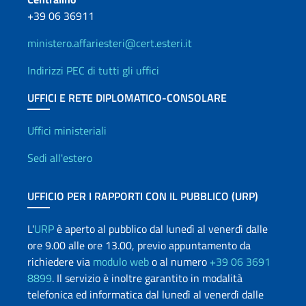
+39 06 36911
ministero.affariesteri@cert.esteri.it
Indirizzi PEC di tutti gli uffici
UFFICI E RETE DIPLOMATICO-CONSOLARE
Uffici e Rete diplomatica
Uffici ministeriali
Sedi all'estero
UFFICIO PER I RAPPORTI CON IL PUBBLICO (URP)
L'
URP
è aperto al pubblico dal lunedì al venerdì dalle
ore 9.00 alle ore 13.00, previo appuntamento da
richiedere via
modulo web
o al numero
+39 06 3691
8899
. Il servizio è inoltre garantito in modalità
telefonica ed informatica dal lunedì al venerdì dalle