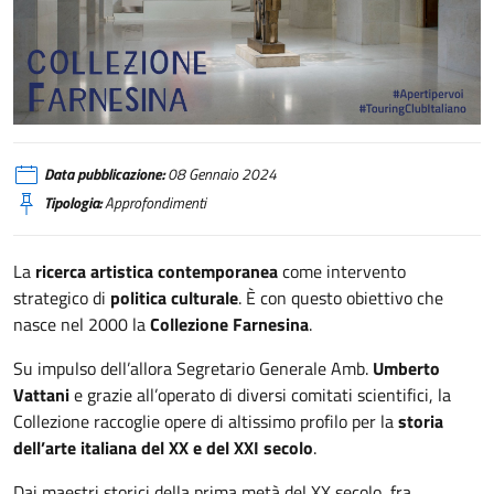
Collezione Farnesina
Data pubblicazione:
08 Gennaio 2024
Tipologia:
Approfondimenti
La
ricerca artistica contemporanea
come intervento
strategico di
politica culturale
. È con questo obiettivo che
nasce nel 2000 la
Collezione Farnesina
.
Su impulso dell’allora Segretario Generale Amb.
Umberto
Vattani
e grazie all’operato di diversi comitati scientifici, la
Collezione raccoglie opere di altissimo profilo per la
storia
dell’arte italiana del XX e del XXI secolo
.
Dai maestri storici della prima metà del XX secolo, fra