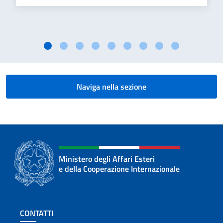
Naviga nella sezione
Ministero degli Affari Esteri
e della Cooperazione Internazionale
Sezione footer
CONTATTI