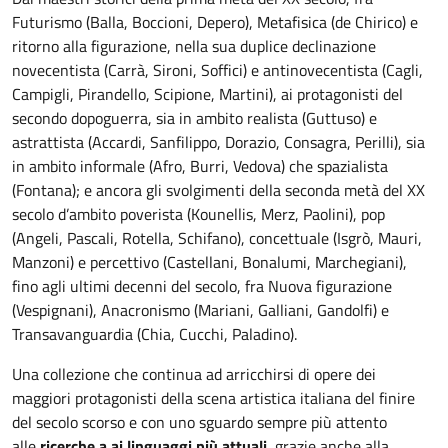
Futurismo (Balla, Boccioni, Depero), Metafisica (de Chirico) e
ritorno alla figurazione, nella sua duplice declinazione
novecentista (Carrà, Sironi, Soffici) e antinovecentista (Cagli,
Campigli, Pirandello, Scipione, Martini), ai protagonisti del
secondo dopoguerra, sia in ambito realista (Guttuso) e
astrattista (Accardi, Sanfilippo, Dorazio, Consagra, Perilli), sia
in ambito informale (Afro, Burri, Vedova) che spazialista
(Fontana); e ancora gli svolgimenti della seconda metà del XX
secolo d’ambito poverista (Kounellis, Merz, Paolini), pop
(Angeli, Pascali, Rotella, Schifano), concettuale (Isgrò, Mauri,
Manzoni) e percettivo (Castellani, Bonalumi, Marchegiani),
fino agli ultimi decenni del secolo, fra Nuova figurazione
(Vespignani), Anacronismo (Mariani, Galliani, Gandolfi) e
Transavanguardia (Chia, Cucchi, Paladino).
Una collezione che continua ad arricchirsi di opere dei
maggiori protagonisti della scena artistica italiana del finire
del secolo scorso e con uno sguardo sempre più attento
alle
ricerche a ai linguaggi più attuali
, grazie anche alla