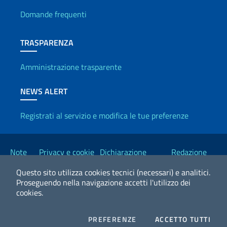
Domande frequenti
TRASPARENZA
Amministrazione trasparente
NEWS ALERT
Registrati al servizio e modifica le tue preferenze
Link Utili
Note
Privacy e cookie
Dichiarazione
Redazione
legali
policy
Accessibilità
Esteri
Questo sito utilizza cookies tecnici (necessari) e analitici.
Proseguendo nella navigazione accetti l'utilizzo dei
cookies.
2026 Copyright Ministero degli Affari Esteri e della Cooperazione
Internazionale
COOKIES
I CO
PREFERENZE
ACCETTO TUTTI