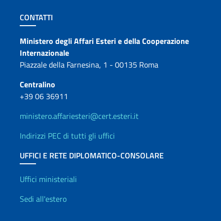
Sezione footer
CONTATTI
Contatti
Ministero degli Affari Esteri e della Cooperazione
Internazionale
Piazzale della Farnesina, 1 - 00135 Roma
Centralino
+39 06 36911
ministero.affariesteri@cert.esteri.it
Indirizzi PEC di tutti gli uffici
UFFICI E RETE DIPLOMATICO-CONSOLARE
Uffici e Rete diplomatica
Uffici ministeriali
Sedi all'estero