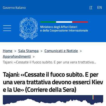
Salta al contenuto
IT
EN
Governo Italiano
Intestazione sito, social e menù
Ministero degli Affari Esteri
e della Cooperazione Internazionale
Ministero degli Affari Esteri e della Coo
Home
>
Sala Stampa
>
Comunicati e Notizie
>
Approfondimenti
>
Tajani: «Cessate il fuoco subito. E per una vera trattativa...
Tajani: «Cessate il fuoco subito. E per
una vera trattativa devono esserci Kiev
e la Ue» (Corriere della Sera)