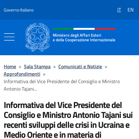
Salta al contenuto
IT
EN
Governo Italiano
Intestazione sito, social e menù
Ministero degli Affari Esteri
e della Cooperazione Internazionale
Ministero degli Affari Esteri e della Coo
Home
>
Sala Stampa
>
Comunicati e Notizie
>
Approfondimenti
>
Informativa del Vice Presidente del Consiglio e Ministro
Antonio Tajani...
Informativa del Vice Presidente del
Consiglio e Ministro Antonio Tajani sui
recenti sviluppi delle crisi in Ucraina e
Medio Oriente e in materia di