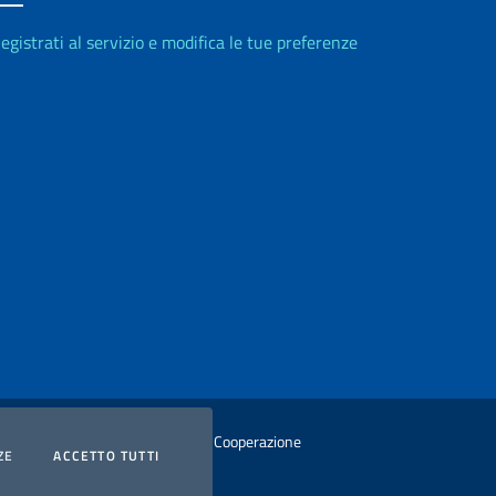
egistrati al servizio e modifica le tue preferenze
istero degli Affari Esteri e della Cooperazione
COOKIES
I COOKIES
ZE
ACCETTO TUTTI