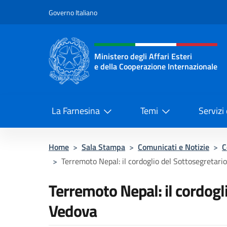
Salta al contenuto
Governo Italiano
Intestazione sito, social 
Ministero degli Affari Esteri
e della Cooperazione Internazionale
Ministero degli Affari Esteri e del
La Farnesina
Temi
Servizi
Home
>
Sala Stampa
>
Comunicati e Notizie
>
C
>
Terremoto Nepal: il cordoglio del Sottosegretari
Terremoto Nepal: il cordogl
Vedova