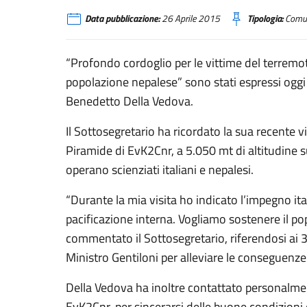
Data pubblicazione:
26 Aprile 2015
Tipologia:
Comun
“Profondo cordoglio per le vittime del terremoto
popolazione nepalese” sono stati espressi oggi d
Benedetto Della Vedova.
Il Sottosegretario ha ricordato la sua recente vi
Piramide di EvK2Cnr, a 5.050 mt di altitudine s
operano scienziati italiani e nepalesi.
“Durante la mia visita ho indicato l’impegno ita
pacificazione interna. Vogliamo sostenere il p
commentato il Sottosegretario, riferendosi ai 
Ministro Gentiloni per alleviare le conseguenze
Della Vedova ha inoltre contattato personalmen
EvK2Cnr, per sincerarsi delle buone condizioni 