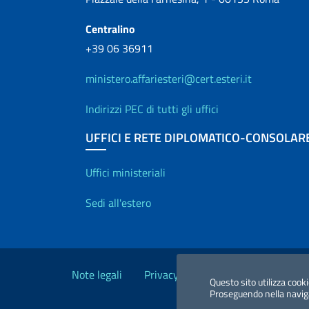
Centralino
+39 06 36911
ministero.affariesteri@cert.esteri.it
Indirizzi PEC di tutti gli uffici
UFFICI E RETE DIPLOMATICO-CONSOLAR
Uffici e Rete diplo
Uffici ministeriali
Sedi all'estero
Link Utili
Note legali
Privacy e cookie policy
Dichiara
Questo sito utilizza cooki
Proseguendo nella navigaz