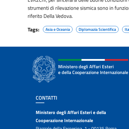
strumenti di rilevazione sismica sono in funzi
riferito Della Vedova.
Tags:
Asia e Oceania
Diplomazia Scientifica
It
Ministero degli Affari Esteri
e della Cooperazione Internazionale
Sezione footer
CONTATTI
Contatti
Ministero degli Affari Esteri e della
Cooperazione Internazionale
Piazzale della Farnesina, 1 - 00135 Roma