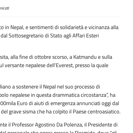
icati
 in Nepal, e sentimenti di solidarietà e vicinanza alla
al Sottosegretario di Stato agli Affari Esteri
sita, alla fine di ottobre scorso, a Katmandu e sulla
ul versante nepalese dell’Everest, presso la quale
liano a sostenere il Nepal nel suo processo di
opolo nepalese in questa drammatica circostanza”, ha
300mila Euro di aiuti di emergenza annunciati oggi dal
 del grave sisma che ha colpito il Paese centroasiatico.
te il Professor Agostino Da Polenza, il Presidente di
del personale che opera presso la Piramide, dove “gli