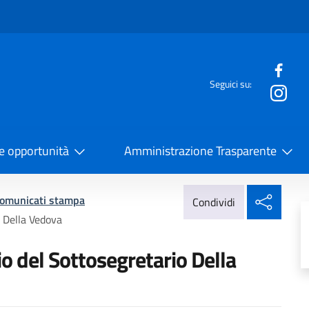
e menù
Seguici su:
la Cooperazione Internazionale
 e opportunità
Amministrazione Trasparente
Condi
omunicati stampa
Condividi
o Della Vedova
io del Sottosegretario Della