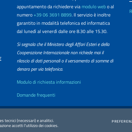
appuntamento da richiedere via
modulo web
o al
R
numero
+39 06 3691 8899
. Il servizio è inoltre
garantito in modalità telefonica ed informatica
dal lunedì al venerdì dalle ore 8.30 alle 15.30.
Si segnala che il Ministero degli Affari Esteri e della
Cooperazione Internazionale non richiede mai il
E
rilascio di dati personali o il versamento di somme di
denaro per via telefonica.
matica
Info utili
Modulo di richiesta informazioni
Domande frequenti
zione Accessibilità
Redazione Esteri
2026 Copyright Min
es tecnici (necessari) e analitici.
PREFEREN
ione accetti l'utilizzo dei cookies.
Internazionale