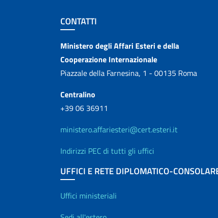
Sezione footer
CONTATTI
Contatti
Ministero degli Affari Esteri e della
Cooperazione Internazionale
Piazzale della Farnesina, 1 - 00135 Roma
Centralino
+39 06 36911
ministero.affariesteri@cert.esteri.it
Indirizzi PEC di tutti gli uffici
UFFICI E RETE DIPLOMATICO-CONSOLAR
Uffici e Rete diplo
Uffici ministeriali
Sedi all'estero