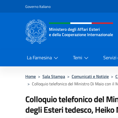
Salta al contenuto
Governo Italiano
Intestazione sito, social 
Ministero degli Affari Esteri
e della Cooperazione Internazionale
Ministero degli Affari Esteri e del
La Farnesina
Temi
Servizi
Home
>
Sala Stampa
>
Comunicati e Notizie
>
C
>
Colloquio telefonico del Ministro Di Maio con il Mi
Colloquio telefonico del Min
degli Esteri tedesco, Heiko