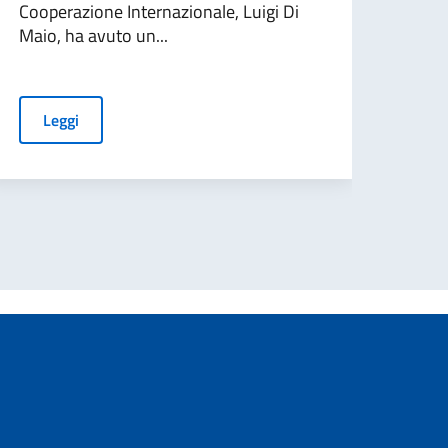
Cooperazione Internazionale, Luigi Di
Il M
Maio, ha avuto un...
Bruxe
Affar
Leggi
L