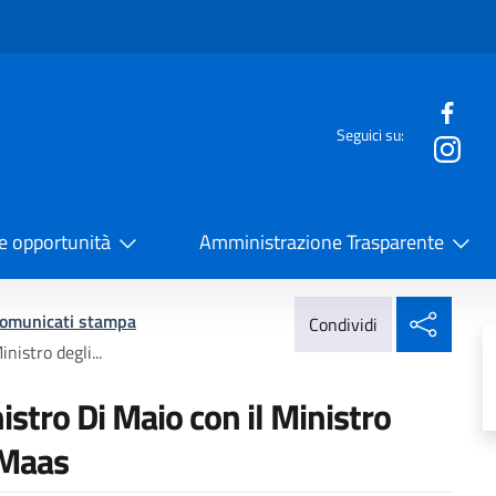
e menù
Seguici su:
la Cooperazione Internazionale
 e opportunità
Amministrazione Trasparente
Condi
omunicati stampa
Condividi
nistro degli...
istro Di Maio con il Ministro
 Maas