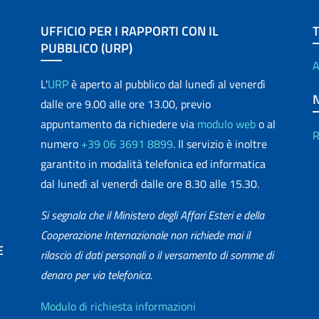
UFFICIO PER I RAPPORTI CON IL
PUBBLICO (URP)
A
L'
URP
è aperto al pubblico dal lunedì al venerdì
dalle ore 9.00 alle ore 13.00, previo
appuntamento da richiedere via
modulo web
o al
R
numero
+39 06 3691 8899
. Il servizio è inoltre
garantito in modalità telefonica ed informatica
dal lunedì al venerdì dalle ore 8.30 alle 15.30.
Si segnala che il Ministero degli Affari Esteri e della
Cooperazione Internazionale non richiede mai il
E
rilascio di dati personali o il versamento di somme di
denaro per via telefonica.
matica
Info utili
Modulo di richiesta informazioni