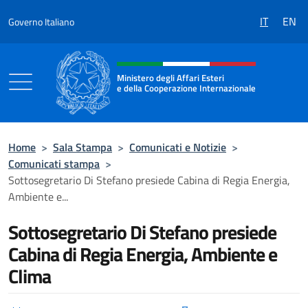
Salta al contenuto
IT
EN
Governo Italiano
Intestazione sito, social e menù
Ministero degli Affari Esteri
e della Cooperazione Internazionale
Ministero degli Affari Esteri e della Coo
Home
>
Sala Stampa
>
Comunicati e Notizie
>
Comunicati stampa
>
Sottosegretario Di Stefano presiede Cabina di Regia Energia,
Ambiente e...
Sottosegretario Di Stefano presiede
Cabina di Regia Energia, Ambiente e
Clima