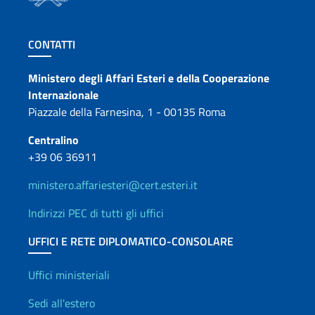
Sezione footer
CONTATTI
Contatti
Ministero degli Affari Esteri e della Cooperazione
Internazionale
Piazzale della Farnesina, 1 - 00135 Roma
Centralino
+39 06 36911
ministero.affariesteri@cert.esteri.it
Indirizzi PEC di tutti gli uffici
UFFICI E RETE DIPLOMATICO-CONSOLARE
Uffici e Rete diplomatica
Uffici ministeriali
Sedi all'estero