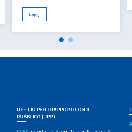
Leggi
UFFICIO PER I RAPPORTI CON IL
PUBBLICO (URP)
A
L'
URP
è aperto al pubblico dal lunedì al venerdì