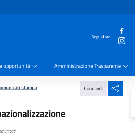
e menù
Seguici su:
la Cooperazione Internazionale
 e opportunità
Amministrazione Trasparente
Condi
omunicati stampa
Condividi
rnazionalizzazione
municati