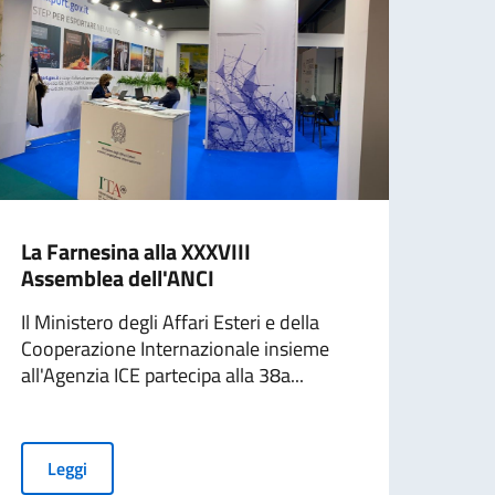
La Farnesina alla XXXVIII
Di M
Assemblea dell'ANCI
inte
ripr
Il Ministero degli Affari Esteri e della
Cooperazione Internazionale insieme
ROMA
all'Agenzia ICE partecipa alla 38a...
sono
dei d
Leggi