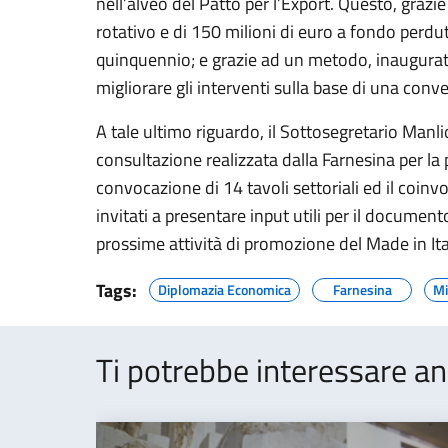
nell’alveo del Patto per l’Export. Questo, grazi
rotativo e di 150 milioni di euro a fondo perdut
quinquennio; e grazie ad un metodo, inaugurato 
migliorare gli interventi sulla base di una conve
A tale ultimo riguardo, il Sottosegretario Manl
consultazione realizzata dalla Farnesina per la 
convocazione di 14 tavoli settoriali ed il coinv
invitati a presentare input utili per il document
prossime attività di promozione del Made in Ita
Tags:
Diplomazia Economica
Farnesina
Mi
Ti potrebbe interessare an