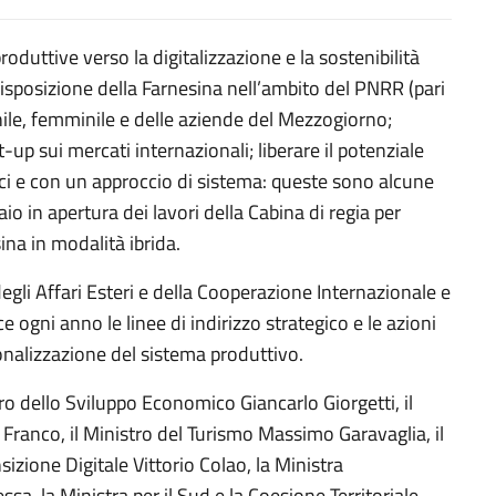
oduttive verso la digitalizzazione e la sostenibilità
isposizione della Farnesina nell’ambito del PNRR (pari
anile, femminile e delle aziende del Mezzogiorno;
up sui mercati internazionali; liberare il potenziale
caci e con un approccio di sistema: queste sono alcune
aio in apertura dei lavori della Cabina di regia per
sina in modalità ibrida.
egli Affari Esteri e della Cooperazione Internazionale e
 ogni anno le linee di indirizzo strategico e le azioni
onalizzazione del sistema produttivo.
ro dello Sviluppo Economico Giancarlo Giorgetti, il
Franco, il Ministro del Turismo Massimo Garavaglia, il
sizione Digitale Vittorio Colao, la Ministra
ssa, la Ministra per il Sud e la Coesione Territoriale