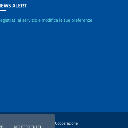
NEWS ALERT
egistrati al servizio e modifica le tue preferenze
istero degli Affari Esteri e della Cooperazione
COOKIES
I COOKIES
ZE
ACCETTO TUTTI