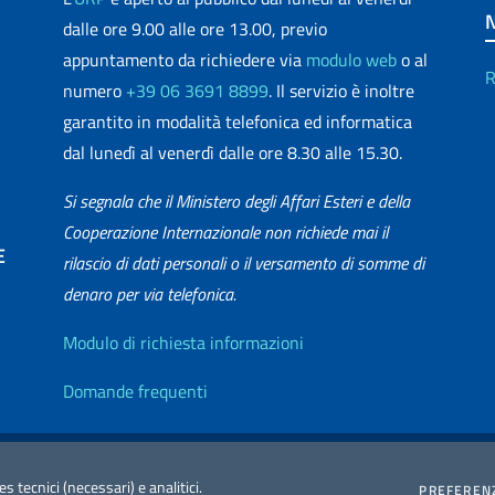
dalle ore 9.00 alle ore 13.00, previo
appuntamento da richiedere via
modulo web
o al
R
numero
+39 06 3691 8899
. Il servizio è inoltre
garantito in modalità telefonica ed informatica
dal lunedì al venerdì dalle ore 8.30 alle 15.30.
Si segnala che il Ministero degli Affari Esteri e della
Cooperazione Internazionale non richiede mai il
E
rilascio di dati personali o il versamento di somme di
denaro per via telefonica.
matica
Info utili
Modulo di richiesta informazioni
Domande frequenti
zione Accessibilità
Redazione Esteri
2026 Copyright Min
es tecnici (necessari) e analitici.
PREFEREN