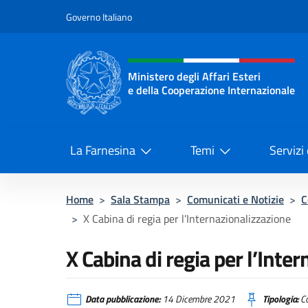
Salta al contenuto
Governo Italiano
Intestazione sito, social 
Ministero degli Affari Esteri
e della Cooperazione Internazionale
Ministero degli Affari Esteri e del
La Farnesina
Temi
Servizi
Home
>
Sala Stampa
>
Comunicati e Notizie
>
C
>
X Cabina di regia per l’Internazionalizzazione
X Cabina di regia per l’Inte
Data pubblicazione:
14 Dicembre 2021
Tipologia:
Co