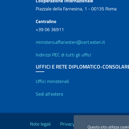
Cooperazione Internazionale
Piazzale della Farnesina, 1 - 00135 Roma
Centralino
+39 06 36911
ministero.affariesteri@cert.esteri.it
Indirizzi PEC di tutti gli uffici
UFFICI E RETE DIPLOMATICO-CONSOLAR
Uffici e Rete diplo
Uffici ministeriali
Sedi all'estero
Link Utili
Note legali
Privacy e cookie policy
Dichiara
Questo sito utilizza cooki