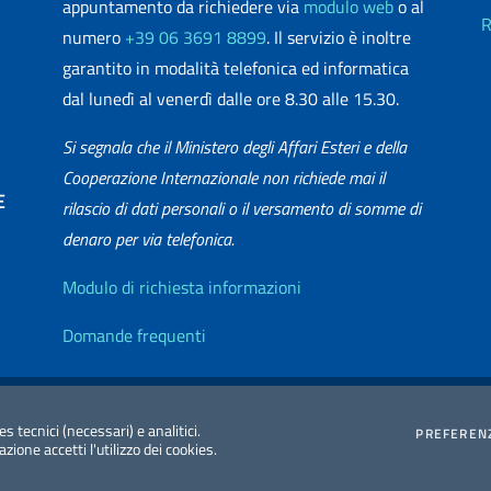
appuntamento da richiedere via
modulo web
o al
R
numero
+39 06 3691 8899
. Il servizio è inoltre
garantito in modalità telefonica ed informatica
dal lunedì al venerdì dalle ore 8.30 alle 15.30.
Si segnala che il Ministero degli Affari Esteri e della
Cooperazione Internazionale non richiede mai il
E
rilascio di dati personali o il versamento di somme di
denaro per via telefonica.
matica
Info utili
Modulo di richiesta informazioni
Domande frequenti
zione Accessibilità
Redazione Esteri
2026 Copyright Min
es tecnici (necessari) e analitici.
PREFEREN
ione accetti l'utilizzo dei cookies.
Internazionale