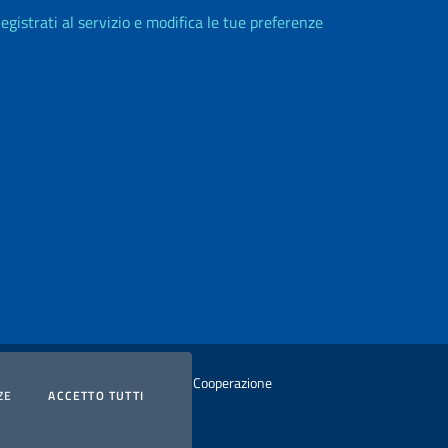
egistrati al servizio e modifica le tue preferenze
istero degli Affari Esteri e della Cooperazione
COOKIES
I COOKIES
ZE
ACCETTO TUTTI