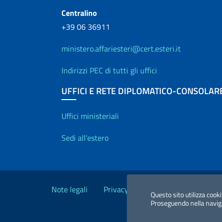
Centralino
+39 06 36911
ministero.affariesteri@cert.esteri.it
Indirizzi PEC di tutti gli uffici
UFFICI E RETE DIPLOMATICO-CONSOLAR
Uffici e Rete diplo
Uffici ministeriali
Sedi all'estero
Link Utili
Note legali
Privacy e cookie policy
Dichiara
Questo sito utilizza cooki
Proseguendo nella navigaz