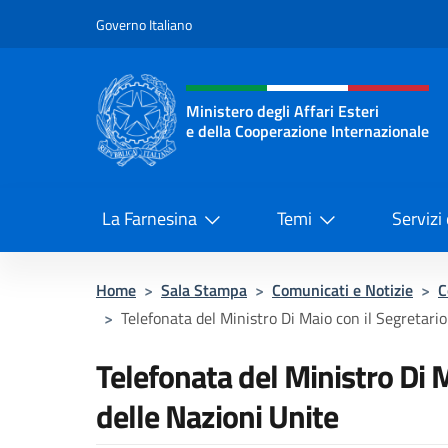
Salta al contenuto
Governo Italiano
Intestazione sito, social 
Ministero degli Affari Esteri
e della Cooperazione Internazionale
Ministero degli Affari Esteri e del
La Farnesina
Temi
Servizi
Home
>
Sala Stampa
>
Comunicati e Notizie
>
C
>
Telefonata del Ministro Di Maio con il Segretario 
Telefonata del Ministro Di 
delle Nazioni Unite