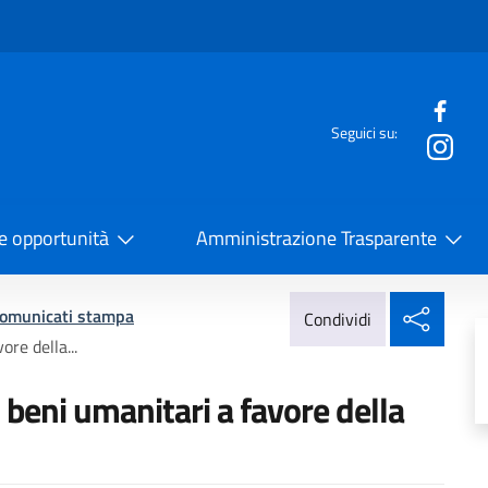
e menù
Seguici su:
la Cooperazione Internazionale
 e opportunità
Amministrazione Trasparente
Condi
omunicati stampa
Condividi
ore della...
i beni umanitari a favore della