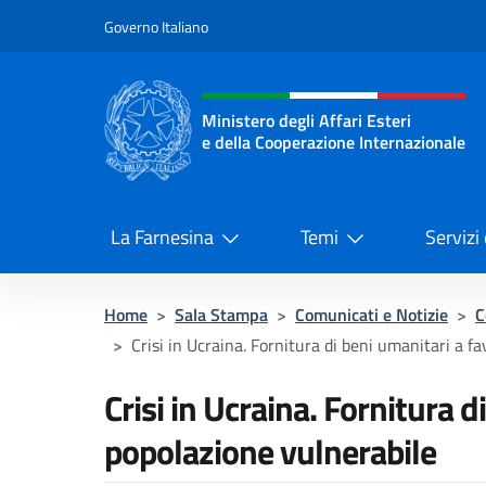
Salta al contenuto
Governo Italiano
Intestazione sito, social 
Ministero degli Affari Esteri
e della Cooperazione Internazionale
Ministero degli Affari Esteri e del
La Farnesina
Temi
Servizi
Home
>
Sala Stampa
>
Comunicati e Notizie
>
C
>
Crisi in Ucraina. Fornitura di beni umanitari a fav
Crisi in Ucraina. Fornitura d
popolazione vulnerabile