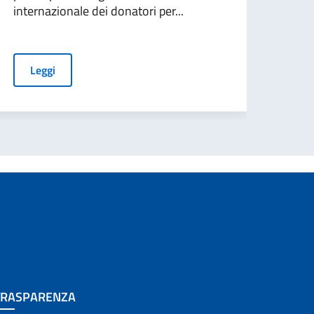
internazionale dei donatori per...
popol
Leggi
L
TRASPARENZA