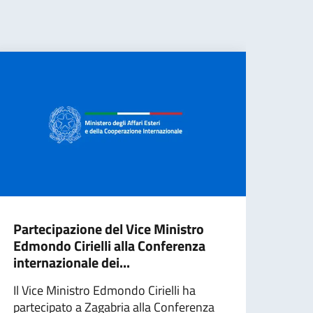
Partecipazione del Vice Ministro
Ucra
Edmondo Cirielli alla Conferenza
uman
internazionale dei...
popo
Il Vice Ministro Edmondo Cirielli ha
Un n
partecipato a Zagabria alla Conferenza
Coop