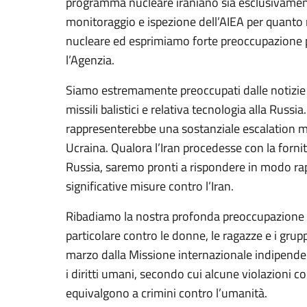
programma nucleare iraniano sia esclusivamente
monitoraggio e ispezione dell’AIEA per quanto ri
nucleare ed esprimiamo forte preoccupazione p
l’Agenzia.
Siamo estremamente preoccupati dalle notizie s
missili balistici e relativa tecnologia alla Russia
rappresenterebbe una sostanziale escalation ma
Ucraina. Qualora l’Iran procedesse con la fornitur
Russia, saremo pronti a rispondere in modo r
significative misure contro l’Iran.
Ribadiamo la nostra profonda preoccupazione per 
particolare contro le donne, le ragazze e i grupp
marzo dalla Missione internazionale indipendent
i diritti umani, secondo cui alcune violazioni co
equivalgono a crimini contro l’umanità.