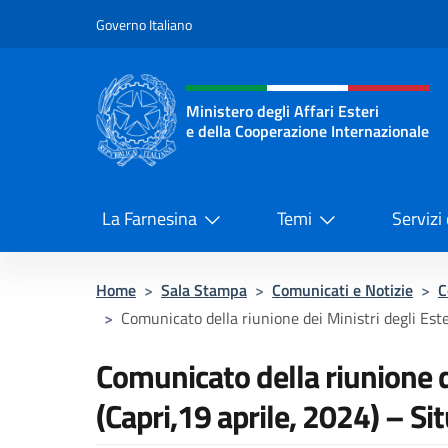
Salta al contenuto
Governo Italiano
Intestazione sito, social 
Ministero degli Affari Esteri
e della Cooperazione Internazionale
Ministero degli Affari Esteri e del
La Farnesina
Temi
Servizi
Home
>
Sala Stampa
>
Comunicati e Notizie
>
C
>
Comunicato della riunione dei Ministri degli Ester
Comunicato della riunione de
(Capri,19 aprile, 2024) – S