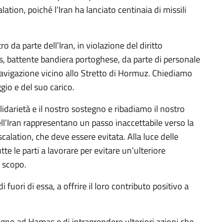
lation, poiché l’Iran ha lanciato centinaia di missili
 da parte dell’Iran, in violazione del diritto
s, battente bandiera portoghese, da parte di personale
avigazione vicino allo Stretto di Hormuz. Chiediamo
gio e del suo carico.
lidarietà e il nostro sostegno e ribadiamo il nostro
ell’Iran rappresentano un passo inaccettabile verso la
scalation, che deve essere evitata. Alla luce delle
tte le parti a lavorare per evitare un’ulteriore
o scopo.
di fuori di essa, a offrire il loro contributo positivo a
tegno ad Hamas e di intraprendere ulteriori azioni che