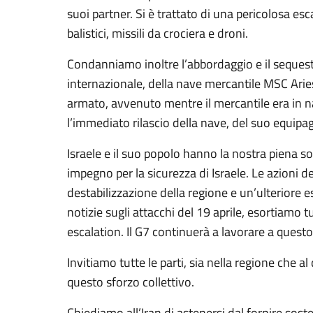
suoi partner. Si è trattato di una pericolosa esca
balistici, missili da crociera e droni.
Condanniamo inoltre l’abbordaggio e il sequestro
internazionale, della nave mercantile MSC Arie
armato, avvenuto mentre il mercantile era in n
l’immediato rilascio della nave, del suo equipag
Israele e il suo popolo hanno la nostra piena so
impegno per la sicurezza di Israele. Le azioni d
destabilizzazione della regione e un’ulteriore e
notizie sugli attacchi del 19 aprile, esortiamo tu
escalation. Il G7 continuerà a lavorare a quest
Invitiamo tutte le parti, sia nella regione che al 
questo sforzo collettivo.
Chiediamo all’Iran di astenersi dal fornire sos