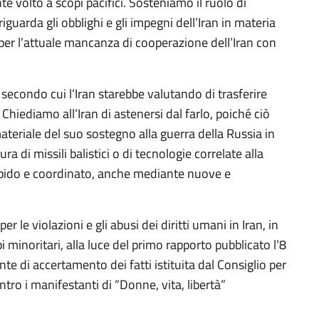
 volto a scopi pacifici. Sosteniamo il ruolo di
guarda gli obblighi e gli impegni dell’Iran in materia
er l’attuale mancanza di cooperazione dell’Iran con
econdo cui l’Iran starebbe valutando di trasferire
. Chiediamo all’Iran di astenersi dal farlo, poiché ciò
teriale del suo sostegno alla guerra della Russia in
a di missili balistici o di tecnologie correlate alla
apido e coordinato, anche mediante nuove e
le violazioni e gli abusi dei diritti umani in Iran, in
i minoritari, alla luce del primo rapporto pubblicato l’8
e di accertamento dei fatti istituita dal Consiglio per
ntro i manifestanti di “Donne, vita, libertà”