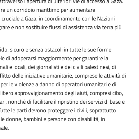
ttraverso l’apertura di ulteriori vie di accesso a Gaza.
rire un corridoio marittimo per aumentare
a cruciale a Gaza, in coordinamento con le Nazioni
are e non sostituire flussi di assistenza via terra più
o, sicuro e senza ostacoli in tutte le sue forme
ele di adoperarsi maggiormente per garantire la
 e locali, dei giornalisti e dei civili palestinesi, di
litto delle iniziative umanitarie, comprese le attività di
 per le violenze a danno di operatori umanitari e di
il libero approvvigionamento degli aiuti, compresi cibo,
i, nonché di facilitare il ripristino dei servizi di base e
Tutte le parti devono proteggere i civili, soprattutto
alle donne, bambini e persone con disabilità, in
ale.