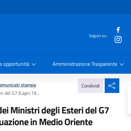
e menù
Seguici su:
la Cooperazione Internazionale
 e opportunità
Amministrazione Trasparente
Condi
omunicati stampa
Condividi
i del G7 (Capri,19...
i Ministri degli Esteri del G7
ituazione in Medio Oriente