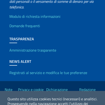
dati personali o il versamento di somme di denaro per via
telefonica.
Info utili
Modulo di richiesta informazioni
Domande frequenti
TRASPARENZA
Amministrazione trasparente
NEWS ALERT
Registrati al servizio e modifica le tue preferenze
Link Utili
Note
Privacy e cookie
Dichiarazione
Redazione
legali
policy
Accessibilità
Esteri
Questo sito utilizza cookies tecnici (necessari) e analitici.
Proseguendo nella navigazione accetti l'utilizzo dei