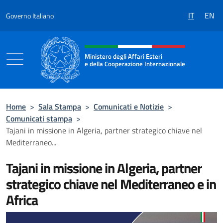
Salta al contenuto
IT
EN
Governo Italiano
Intestazione sito, social e menù
Ministero degli Affari Esteri
e della Cooperazione Internazionale
Ministero degli Affari Esteri e della Coo
Home
>
Sala Stampa
>
Comunicati e Notizie
>
Comunicati stampa
>
Tajani in missione in Algeria, partner strategico chiave nel
Mediterraneo...
Tajani in missione in Algeria, partner
strategico chiave nel Mediterraneo e in
Africa