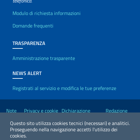
telefonica.
Info utili
Modulo di richiesta informazioni
Domande frequenti
TRASPARENZA
Amministrazione trasparente
NEWS ALERT
Registrati al servizio e modifica le tue preferenze
Link Utili
Note
Privacy e cookie
Dichiarazione
Redazione
legali
policy
Accessibilità
Esteri
Questo sito utilizza cookies tecnici (necessari) e analitici.
Proseguendo nella navigazione accetti l'utilizzo dei
cookies.