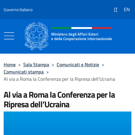
Salta al contenuto
IT
EN
Governo Italiano
Intestazione sito, social e menù
Ministero degli Affari Esteri
e della Cooperazione Internazionale
Ministero degli Affari Esteri e della Coo
Home
>
Sala Stampa
>
Comunicati e Notizie
>
Comunicati stampa
>
Al via a Roma la Conferenza per la Ripresa dell’Ucraina
Al via a Roma la Conferenza per la
Ripresa dell’Ucraina