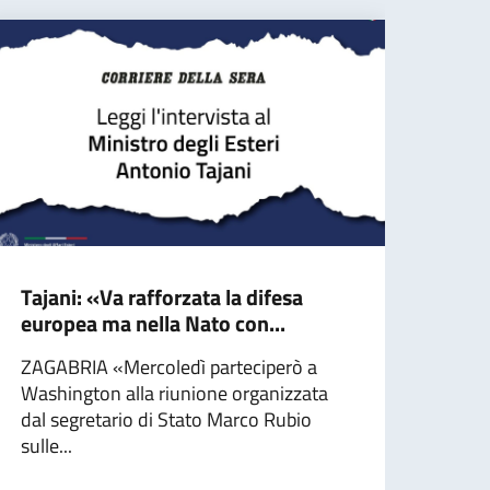
Tajani: «Va rafforzata la difesa
Mini
europea ma nella Nato con...
l’In
ZAGABRIA «Mercoledì parteciperò a
In o
Washington alla riunione organizzata
dell’
dal segretario di Stato Marco Rubio
Minis
sulle...
Coop