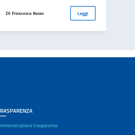
Leggi
L
Di Francesca Basso
TRASPARENZA
mministrazione trasparente