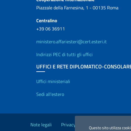
Piazzale della Farnesina, 1 - 00135 Roma
Centralino
+39 06 36911
ministero.affariesteri@cert.esteri.it
Indirizzi PEC di tutti gli uffici
UFFICI E RETE DIPLOMATICO-CONSOLAR
Uffici e Rete diplo
Uffici ministeriali
Sedi all'estero
Link Utili
Note legali
Privacy e cookie policy
Dichiara
Questo sito utilizza cooki