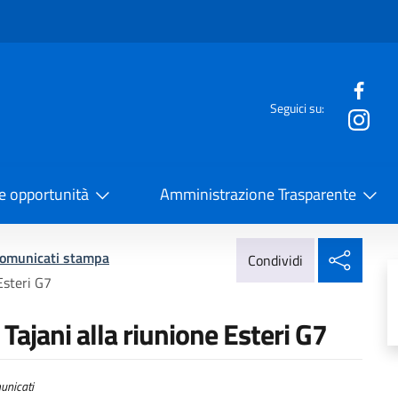
e menù
Seguici su:
la Cooperazione Internazionale
 e opportunità
Amministrazione Trasparente
Condi
omunicati stampa
Condividi
Esteri G7
Tajani alla riunione Esteri G7
nicati