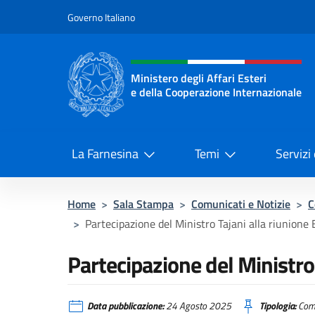
Salta al contenuto
Governo Italiano
Intestazione sito, social 
Ministero degli Affari Esteri
e della Cooperazione Internazionale
Ministero degli Affari Esteri e del
La Farnesina
Temi
Servizi
Home
>
Sala Stampa
>
Comunicati e Notizie
>
C
>
Partecipazione del Ministro Tajani alla riunione 
Partecipazione del Ministro 
Data pubblicazione:
24 Agosto 2025
Tipologia:
Comu