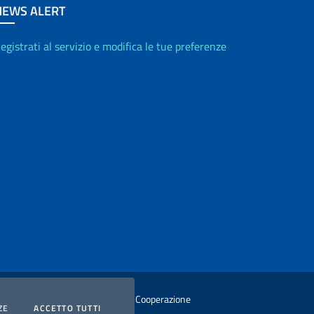
NEWS ALERT
egistrati al servizio e modifica le tue preferenze
istero degli Affari Esteri e della Cooperazione
COOKIES
I COOKIES
ZE
ACCETTO TUTTI