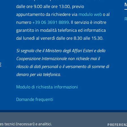
dalle ore 9.00 alle ore 13.00, previo
appuntamento da richiedere via
modulo web
o al
R
numero
+39 06 3691 8899
. Il servizio è inoltre
garantito in modalità telefonica ed informatica
dal lunedì al venerdì dalle ore 8.30 alle 15.30.
Si segnala che il Ministero degli Affari Esteri e della
Cooperazione Internazionale non richiede mai il
E
rilascio di dati personali o il versamento di somme di
denaro per via telefonica.
matica
Info utili
Modulo di richiesta informazioni
Domande frequenti
zione Accessibilità
Redazione Esteri
2026 Copyright Min
es tecnici (necessari) e analitici.
PREFEREN