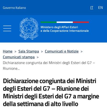
Salta al contenuto
IT
EN
Governo Italiano
Intestazione sito, social e menù
Ministero degli Affari Esteri
e della Cooperazione Internazionale
Ministero degli Affari Esteri e della Coo
Home
>
Sala Stampa
>
Comunicati e Notizie
>
Comunicati stampa
>
Dichiarazione congiunta dei Ministri degli Esteri del G7 –
Riunione...
Dichiarazione congiunta dei Ministri
degli Esteri del G7 – Riunione dei
Ministri degli Esteri del G7 a margine
della settimana di alto livello