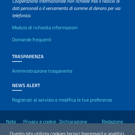
Cooperazione Internazionale non richiede mai il rilascio di
dati personali o il versamento di somme di denaro per via
telefonica.
Info utili
Modulo di richiesta informazioni
Domande frequenti
TRASPARENZA
Amministrazione trasparente
NEWS ALERT
Registrati al servizio e modifica le tue preferenze
Link Utili
Note
Privacy e cookie
Dichiarazione
Redazione
legali
policy
Accessibilità
Esteri
Questo sito utilizza cookies tecnici (necessari) e analitici.