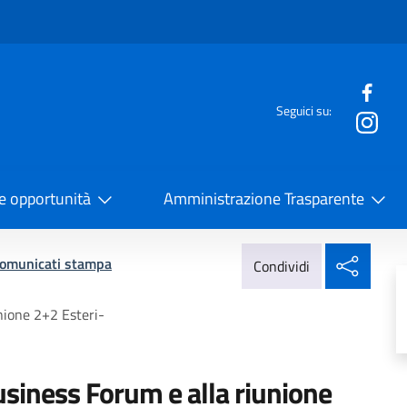
e menù
Seguici su:
la Cooperazione Internazionale
 e opportunità
Amministrazione Trasparente
Condi
omunicati stampa
Condividi
nione 2+2 Esteri-
Business Forum e alla riunione