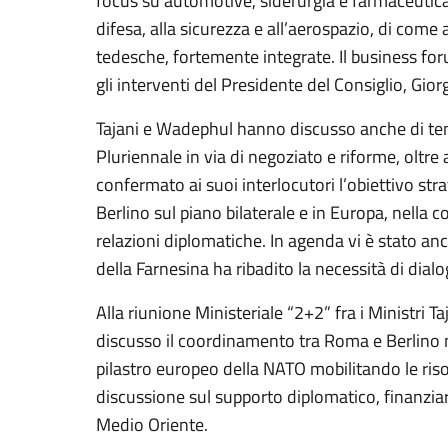
focus su automotive, siderurgia e farmaceutica), 
difesa, alla sicurezza e all’aerospazio, di come 
tedesche, fortemente integrate. Il business for
gli interventi del Presidente del Consiglio, Gior
Tajani e Wadephul hanno discusso anche di tem
Pluriennale in via di negoziato e riforme, oltre
confermato ai suoi interlocutori l’obiettivo str
Berlino sul piano bilaterale e in Europa, nella
relazioni diplomatiche. In agenda vi è stato anc
della Farnesina ha ribadito la necessità di dial
Alla riunione Ministeriale “2+2” fra i Ministri T
discusso il coordinamento tra Roma e Berlino ne
pilastro europeo della NATO mobilitando le ris
discussione sul supporto diplomatico, finanziar
Medio Oriente.