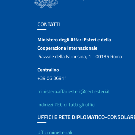
Sezione footer
CONTATTI
Contatti
Ministero degli Affari Esteri e della
Cooperazione Internazionale
Piazzale della Farnesina, 1 - 00135 Roma
Centralino
+39 06 36911
ministero.affariesteri@cert.esteri.it
Indirizzi PEC di tutti gli uffici
UFFICI E RETE DIPLOMATICO-CONSOLAR
Uffici e Rete diplo
Uffici ministeriali