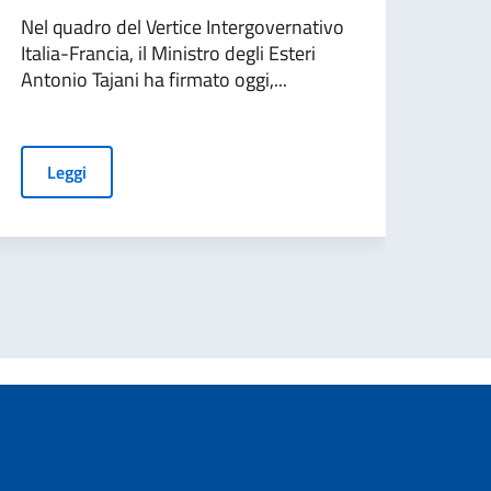
firm
Nel quadro del Vertice Intergovernativo
Italia-Francia, il Ministro degli Esteri
Nel 
Antonio Tajani ha firmato oggi,...
tra I
Ester
Leggi
L