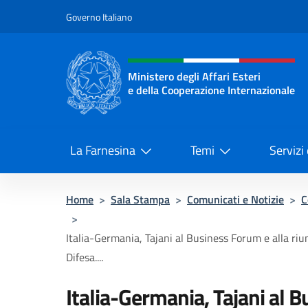
Salta al contenuto
Governo Italiano
Intestazione sito, social 
Ministero degli Affari Esteri
e della Cooperazione Internazionale
Ministero degli Affari Esteri e del
La Farnesina
Temi
Servizi
Home
>
Sala Stampa
>
Comunicati e Notizie
>
C
>
Italia-Germania, Tajani al Business Forum e alla riu
Difesa....
Italia-Germania, Tajani al 