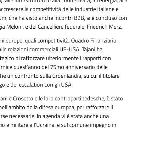
alle infrastrutture e alla connettività, all’energia, alla
accrescere la competitività delle industrie italiane e
um, che ha visto anche incontri B2B, si è concluso con
gia Meloni, e del Cancelliere federale, Friedrich Merz.
i europei quali competitività, Quadro Finanziario
 alle relazioni commerciali UE-USA. Tajani ha
ategico di rafforzare ulteriormente i rapporti con
 cornice quest’anno del 75mo anniversario delle
he un confronto sulla Groenlandia, su cui il titolare
ogo e de-escalation con gli USA.
ajani e Crosetto e le loro controparti tedesche, è stato
ll’ambito della difesa europea, per rafforzare il
orse necessarie. In agenda vi è stata anche una
io e militare all’Ucraina, e sul comune impegno in