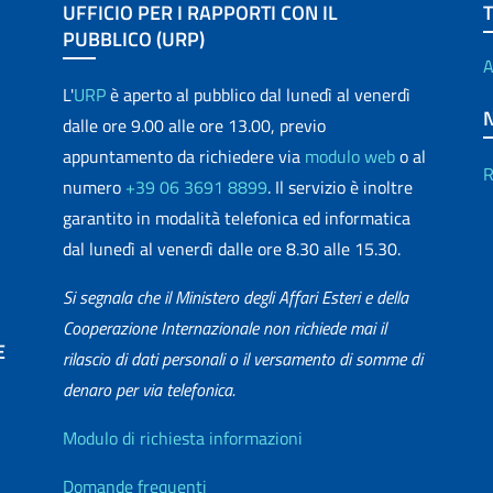
UFFICIO PER I RAPPORTI CON IL
PUBBLICO (URP)
A
L'
URP
è aperto al pubblico dal lunedì al venerdì
dalle ore 9.00 alle ore 13.00, previo
appuntamento da richiedere via
modulo web
o al
R
numero
+39 06 3691 8899
. Il servizio è inoltre
garantito in modalità telefonica ed informatica
dal lunedì al venerdì dalle ore 8.30 alle 15.30.
Si segnala che il Ministero degli Affari Esteri e della
Cooperazione Internazionale non richiede mai il
E
rilascio di dati personali o il versamento di somme di
denaro per via telefonica.
matica
Info utili
Modulo di richiesta informazioni
Domande frequenti