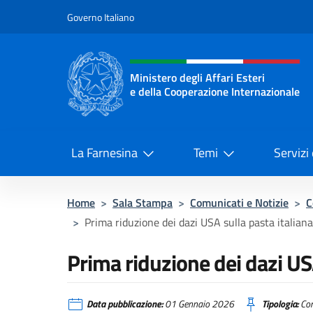
Salta al contenuto
Governo Italiano
Intestazione sito, social 
Ministero degli Affari Esteri
e della Cooperazione Internazionale
Ministero degli Affari Esteri e del
La Farnesina
Temi
Servizi
Home
>
Sala Stampa
>
Comunicati e Notizie
>
C
>
Prima riduzione dei dazi USA sulla pasta italiana
Prima riduzione dei dazi USA
Data pubblicazione:
01 Gennaio 2026
Tipologia:
Com