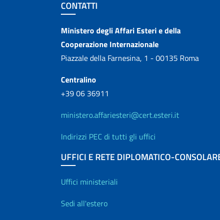
Sezione footer
CONTATTI
Contatti
Ministero degli Affari Esteri e della
Cooperazione Internazionale
Piazzale della Farnesina, 1 - 00135 Roma
Centralino
+39 06 36911
ministero.affariesteri@cert.esteri.it
Indirizzi PEC di tutti gli uffici
UFFICI E RETE DIPLOMATICO-CONSOLAR
Uffici e Rete diplo
Uffici ministeriali
Sedi all'estero