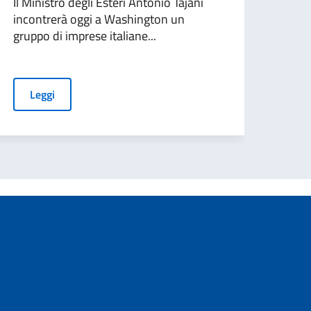
Il Ministro degli Esteri Antonio Tajani
conc
incontrerà oggi a Washington un
duran
gruppo di imprese italiane...
L
Leggi