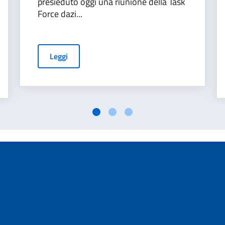
presieduto oggi una riunione della Task
Force dazi...
Leggi