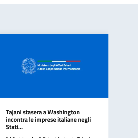
Tajani stasera a Washington
Miss
incontra le imprese italiane negli
Wash
Stati...
Il Mi