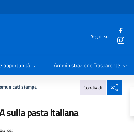
e menù
Seguici su:
la Cooperazione Internazionale
 e opportunità
Amministrazione Trasparente
Condi
omunicati stampa
Condividi
 sulla pasta italiana
unicati