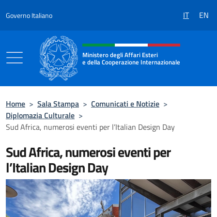
Salta al contenuto
IT
EN
Governo Italiano
Intestazione sito, social e menù
Ministero degli Affari Esteri
e della Cooperazione Internazionale
Ministero degli Affari Esteri e della Coo
Home
>
Sala Stampa
>
Comunicati e Notizie
>
Diplomazia Culturale
>
Sud Africa, numerosi eventi per l’Italian Design Day
Sud Africa, numerosi eventi per
l’Italian Design Day