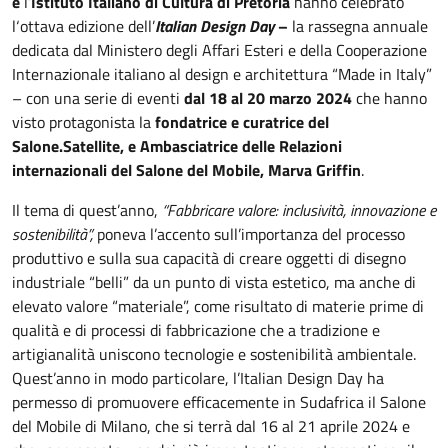
e
l’
Istituto Italiano di Cultura di Pretoria
hanno celebrato
l‘ottava edizione dell’
Italian Design Day
–
la rassegna annuale
dedicata dal Ministero degli Affari Esteri e della Cooperazione
Internazionale italiano al design e architettura “Made in Italy”
– con una serie di eventi
dal 18 al 20 marzo
2024
che hanno
visto protagonista la
fondatrice e curatrice del
Salone.Satellite, e Ambasciatrice delle Relazioni
internazionali del Salone del Mobile,
Marva Griffin
.
Il tema di quest’anno,
“Fabbricare valore: inclusività, innovazione e
sostenibilità”,
poneva l’accento sull’importanza del processo
produttivo e sulla sua capacità di creare oggetti di disegno
industriale “belli” da un punto di vista estetico, ma anche di
elevato valore “materiale”, come risultato di materie prime di
qualità e di processi di fabbricazione che a tradizione e
artigianalità uniscono tecnologie e sostenibilità ambientale.
Quest’anno in modo particolare, l’Italian Design Day ha
permesso di promuovere efficacemente in Sudafrica il Salone
del Mobile di Milano, che si terrà dal 16 al 21 aprile 2024 e