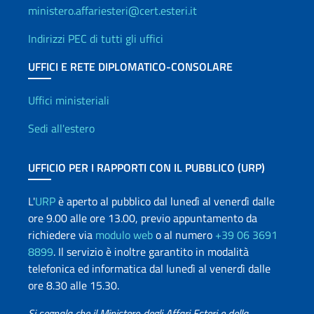
ministero.affariesteri@cert.esteri.it
Indirizzi PEC di tutti gli uffici
UFFICI E RETE DIPLOMATICO-CONSOLARE
Uffici e Rete diplomatica
Uffici ministeriali
Sedi all'estero
UFFICIO PER I RAPPORTI CON IL PUBBLICO (URP)
L'
URP
è aperto al pubblico dal lunedì al venerdì dalle
ore 9.00 alle ore 13.00, previo appuntamento da
richiedere via
modulo web
o al numero
+39 06 3691
8899
. Il servizio è inoltre garantito in modalità
telefonica ed informatica dal lunedì al venerdì dalle
ore 8.30 alle 15.30.
Si segnala che il Ministero degli Affari Esteri e della