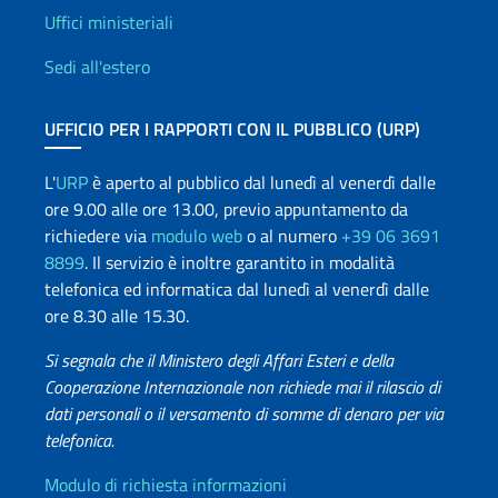
Uffici e Rete diplomatica
Uffici ministeriali
Sedi all'estero
UFFICIO PER I RAPPORTI CON IL PUBBLICO (URP)
L'
URP
è aperto al pubblico dal lunedì al venerdì dalle
ore 9.00 alle ore 13.00, previo appuntamento da
richiedere via
modulo web
o al numero
+39 06 3691
8899
. Il servizio è inoltre garantito in modalità
telefonica ed informatica dal lunedì al venerdì dalle
ore 8.30 alle 15.30.
Si segnala che il Ministero degli Affari Esteri e della
Cooperazione Internazionale non richiede mai il rilascio di
dati personali o il versamento di somme di denaro per via
telefonica.
Info utili
Modulo di richiesta informazioni