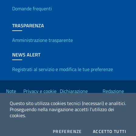
Domande frequenti
TRASPARENZA
Amministrazione trasparente
NEWS ALERT
Registrati al servizio e modifica le tue preferenze
Link Utili
Note
Privacy e cookie
Dichiarazione
Redazione
legali
policy
Accessibilità
Esteri
Questo sito utilizza cookies tecnici (necessari) e analitici.
Proseguendo nella navigazione accetti l'utilizzo dei
cookies.
2026 Copyright Ministero degli Affari Esteri e della Cooperazione
Internazionale
COOKIES
I CO
PREFERENZE
ACCETTO TUTTI