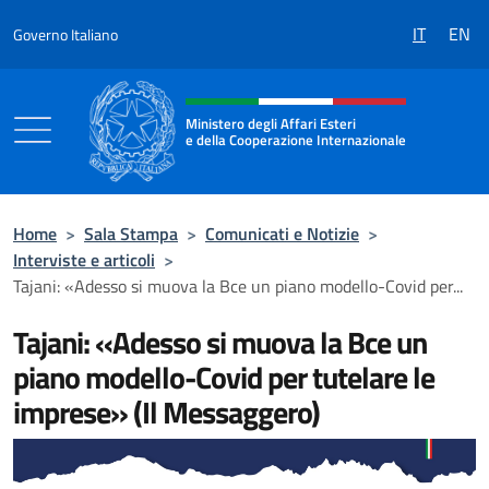
Salta al contenuto
IT
EN
Governo Italiano
Intestazione sito, social e menù
Ministero degli Affari Esteri
e della Cooperazione Internazionale
Ministero degli Affari Esteri e della Coo
Home
>
Sala Stampa
>
Comunicati e Notizie
>
Interviste e articoli
>
Tajani: «Adesso si muova la Bce un piano modello-Covid per...
Tajani: «Adesso si muova la Bce un
piano modello-Covid per tutelare le
imprese» (Il Messaggero)