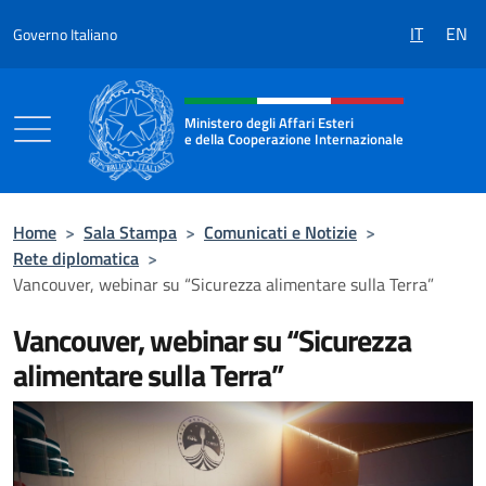
Salta al contenuto
IT
EN
Governo Italiano
Intestazione sito, social e menù
Ministero degli Affari Esteri
e della Cooperazione Internazionale
Ministero degli Affari Esteri e della Coo
Home
>
Sala Stampa
>
Comunicati e Notizie
>
Rete diplomatica
>
Vancouver, webinar su “Sicurezza alimentare sulla Terra”
Vancouver, webinar su “Sicurezza
alimentare sulla Terra”