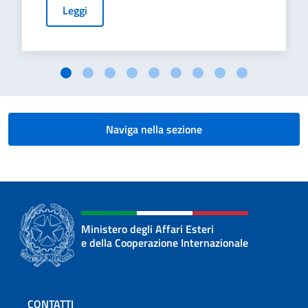
Leggi
Naviga nella sezione
Ministero degli Affari Esteri
e della Cooperazione Internazionale
Sezione footer
CONTATTI