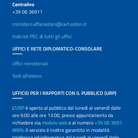
Centralino
+39 06 36911
ministero.affariesteri@cert.esteri.it
Indirizzi PEC di tutti gli uffici
UFFICI E RETE DIPLOMATICO-CONSOLARE
Uffici e Rete diplomatica
Uffici ministeriali
Sedi all'estero
UFFICIO PER I RAPPORTI CON IL PUBBLICO (URP)
L'
URP
è aperto al pubblico dal lunedì al venerdì dalle
ore 9.00 alle ore 13.00, previo appuntamento da
richiedere via
modulo web
o al numero
+39 06 3691
8899
. Il servizio è inoltre garantito in modalità
telefonica ed informatica dal lunedì al venerdì dalle