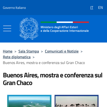
Salta al contenuto
IT
EN
Governo Italiano
Intestazione sito, social e menù
Ministero degli Affari Esteri
e della Cooperazione Internazionale
Ministero degli Affari Esteri e della Coo
Home
>
Sala Stampa
>
Comunicati e Notizie
>
Rete diplomatica
>
Buenos Aires, mostra e conferenza sul Gran Chaco
Buenos Aires, mostra e conferenza sul
Gran Chaco