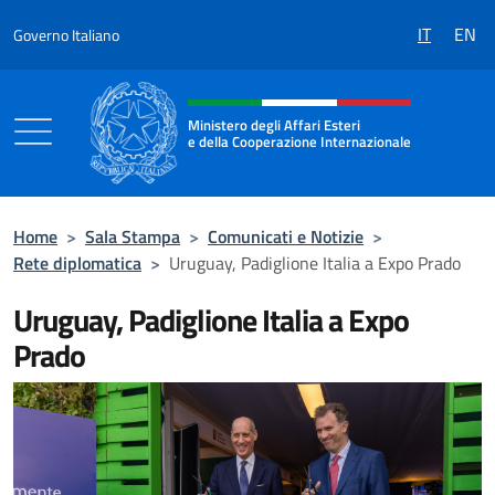
Salta al contenuto
IT
EN
Governo Italiano
Intestazione sito, social e menù
Ministero degli Affari Esteri
e della Cooperazione Internazionale
Ministero degli Affari Esteri e della Coo
Home
>
Sala Stampa
>
Comunicati e Notizie
>
Rete diplomatica
>
Uruguay, Padiglione Italia a Expo Prado
Uruguay, Padiglione Italia a Expo
Prado