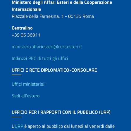
Contatti
Ministero degli Affari Esteri e della Cooperazione
Internazionale
Piazzale della Farnesina, 1 - 00135 Roma
Centralino
+39 06 36911
ministero.affariesteri@cert.esteri.it
Indirizzi PEC di tutti gli uffici
UFFICI E RETE DIPLOMATICO-CONSOLARE
Uffici e Rete diplomatica
Uffici ministeriali
Sedi all'estero
UFFICIO PER I RAPPORTI CON IL PUBBLICO (URP)
L'
URP
è aperto al pubblico dal lunedì al venerdì dalle