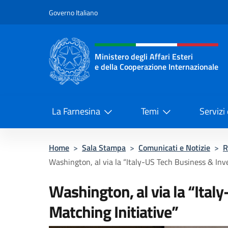
Salta al contenuto
Governo Italiano
Intestazione sito, social 
Ministero degli Affari Esteri
e della Cooperazione Internazionale
Ministero degli Affari Esteri e del
La Farnesina
Temi
Servizi
Home
>
Sala Stampa
>
Comunicati e Notizie
>
R
Washington, al via la “Italy-US Tech Business & Inv
Washington, al via la “Ita
Matching Initiative”