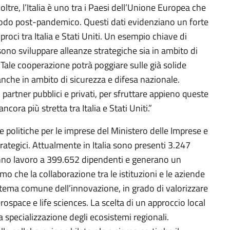
ltre, l’Italia è uno tra i Paesi dell’Unione Europea che
eriodo post-pandemico. Questi dati evidenziano un forte
proci tra Italia e Stati Uniti. Un esempio chiave di
sono sviluppare alleanze strategiche sia in ambito di
. Tale cooperazione potrà poggiare sulle già solide
 anche in ambito di sicurezza e difesa nazionale.
partner pubblici e privati, per sfruttare appieno queste
ra più stretta tra Italia e Stati Uniti.”
politiche per le imprese del Ministero delle Imprese e
trategici. Attualmente in Italia sono presenti 3.247
anno lavoro a 399.652 dipendenti e generano un
amo che la collaborazione tra le istituzioni e le aziende
istema comune dell’innovazione, in grado di valorizzare
ospace e life sciences. La scelta di un approccio local
la specializzazione degli ecosistemi regionali.