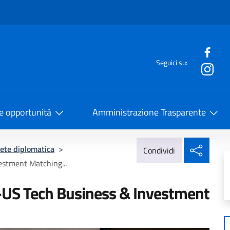
e menù
Seguici su:
la Cooperazione Internazionale
 e opportunità
Amministrazione Trasparente
Condi
ete diplomatica
>
Condividi
estment Matching...
ly-US Tech Business & Investment