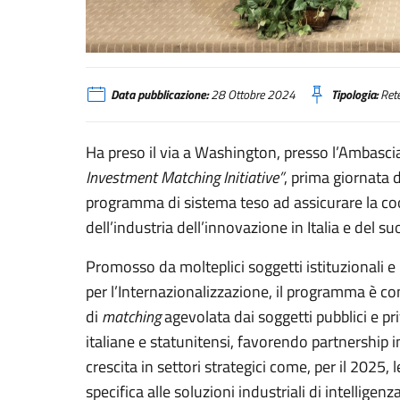
Washington, al via la “Italy-US Tech Business & Investment 
Data pubblicazione:
28 Ottobre 2024
Tipologia:
Rete
Ha preso il via a Washington, presso l’Ambasciata
Investment Matching Initiative”
, prima giornata 
programma di sistema teso ad assicurare la coo
dell’industria dell’innovazione in Italia e del 
Promosso da molteplici soggetti istituzionali e p
per l’Internazionalizzazione, il programma è con
di
matching
agevolata dai soggetti pubblici e pri
italiane e statunitensi, favorendo partnership in
crescita in settori strategici come, per il 2025,
specifica alle soluzioni industriali di intelligenza 