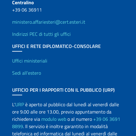
Centralino
+39 06 36911
ministero.affariesteri@cert.esteri.it
Indirizzi PEC di tutti gli uffici
UFFICI E RETE DIPLOMATICO-CONSOLARE
Uffici e Rete diplomatica
Uffici ministeriali
Sedi all'estero
UFFICIO PER I RAPPORTI CON IL PUBBLICO (URP)
L'
URP
è aperto al pubblico dal lunedì al venerdì dalle
ore 9.00 alle ore 13.00, previo appuntamento da
richiedere via
modulo web
o al numero
+39 06 3691
8899
. Il servizio è inoltre garantito in modalità
telefonica ed informatica dal lunedì al venerdì dalle