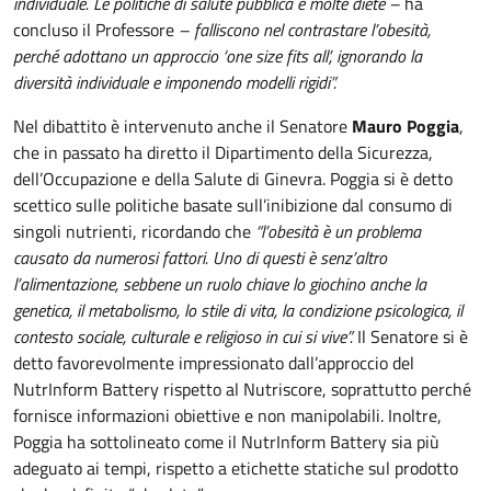
individuale.
Le politiche di salute pubblica e molte diete –
ha
concluso il Professore
– falliscono nel contrastare l’obesità,
perché adottano un approccio ‘one size fits all’, ignorando la
diversità individuale e imponendo modelli rigidi”.
Nel dibattito è intervenuto anche il Senatore
Mauro Poggia
,
che in passato ha diretto il Dipartimento della Sicurezza,
dell’Occupazione e della Salute di Ginevra. Poggia si è detto
scettico sulle politiche basate sull’inibizione dal consumo di
singoli nutrienti, ricordando che
“l’obesità è un problema
causato da numerosi fattori. Uno di questi è senz’altro
l’alimentazione, sebbene un ruolo chiave lo giochino anche la
genetica, il metabolismo, lo stile di vita, la condizione psicologica, il
contesto sociale, culturale e religioso in cui si vive”.
Il Senatore si è
detto favorevolmente impressionato dall’approccio del
NutrInform Battery rispetto al Nutriscore, soprattutto perché
fornisce informazioni obiettive e non manipolabili. Inoltre,
Poggia ha sottolineato come il NutrInform Battery sia più
adeguato ai tempi, rispetto a etichette statiche sul prodotto