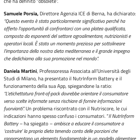
che ha definito “obsolete”.
Samuele Porsia,
Direttore Agenzia ICE di Berna, ha dichiarato:
“Questo evento è stato particolarmente significativo perché ha
offerto l’opportunità di confrontarci con una platea qualificata,
composta da esponenti del settore agroalimentare, nutrizionisti e
operatori locali. È stato un momento prezioso per sottolineare
l’importanza della nostra dieta mediterranea e il grande impegno
che dedichiamo alla sua promozione nel mondo”.
Daniela Martini
, Professoressa Associata all’Università degli
Studi di Milano, ha presentato il NutrInform Battery e il
funzionamento della sua App, spiegandone la ratio:
“L’etichettatura front-of-pack dovrebbe orientare il consumatore
verso scelte informate senza rischiare di fornire informazioni
fuorvianti”.
Un problema riscontrato con il Nutriscore, le cui
indicazioni hanno spesso confuso i consumatori. “
Il
NutrInform
Battery –
ha spiegato
– ambisce a educare il consumatore a
‘costruire’ la propria dieta tenendo conto delle porzioni che
rappresentano un elemento fondamentale in un modello alimentare