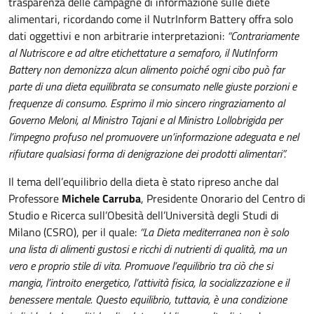
trasparenza delle campagne di informazione sulle diete
alimentari, ricordando come il NutrInform Battery offra solo
dati oggettivi e non arbitrarie interpretazioni:
“Contrariamente
al Nutriscore e ad altre etichettature a semaforo, il NutInform
Battery non demonizza alcun alimento poiché ogni cibo può far
parte di una dieta equilibrata se consumato nelle giuste porzioni e
frequenze di consumo.
Esprimo il mio sincero ringraziamento al
Governo Meloni, al Ministro Tajani e al Ministro Lollobrigida per
l’impegno profuso nel promuovere un’informazione adeguata e nel
rifiutare qualsiasi forma di denigrazione dei prodotti alimentari”.
Il tema dell’equilibrio della dieta è stato ripreso anche dal
Professore
Michele Carruba
, Presidente Onorario del Centro di
Studio e Ricerca sull’Obesità dell’Università degli Studi di
Milano (CSRO), per il quale:
“La Dieta mediterranea non è solo
una lista di alimenti gustosi e ricchi di nutrienti di qualità, ma un
vero e proprio stile di vita. Promuove l’equilibrio tra ciò che si
mangia, l’introito energetico, l’attività fisica, la socializzazione e il
benessere mentale. Questo equilibrio, tuttavia, è una condizione