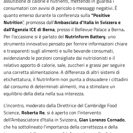
assunzione di calorie e nutrienti, mettendo in guardia i
consumatori con avvisi di pericolo o messaggi negativi. È
quanto emerso durante la conferenza sulla
“Positive
Nutrition
”, promossa dall’
Ambasciata
d’Italia in Svizzera e
dall’Agenzia ICE di Berna
, presso il Bellevue Palace a Berna
.
Per l’occasione si è parlato del
NutrInform Battery
, uno
strumento innovativo pensato per fornire informazioni chiare
e trasparenti sugli alimenti e sulle bevande consumati,
evidenziando le porzioni consigliate dai nutrizionisti e il
relativo apporto di calorie, sale, zuccheri e grassi per seguire
una corretta alimentazione. A differenza di altri sistemi di
etichettatura, il NutrInform non punta a dissuadere i cittadini
dal consumo di determinati alimenti, ma a stimolare un
equilibrio della dieta nella sua interezza.
L’incontro, moderato dalla Direttrice del Cambridge Food
Science,
Roberta Re
, si è aperto con l’intervento
dell’Ambasciatore d’Italia in Svizzera,
Gian Lorenzo Cornado
,
che ha sottolineato l’importanza della correttezza e della