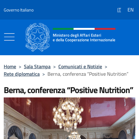
Salta al contenuto
IT
EN
Governo Italiano
Intestazione sito, social e menù
Ministero degli Affari Esteri
e della Cooperazione Internazionale
Ministero degli Affari Esteri e della Coo
Home
>
Sala Stampa
>
Comunicati e Notizie
>
Rete diplomatica
>
Berna, conferenza “Positive Nutrition”
Berna, conferenza “Positive Nutrition”