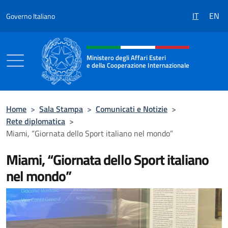
Salta al contenuto
IT
EN
Governo Italiano
Intestazione sito, social e menù
Ministero degli Affari Esteri
e della Cooperazione Internazionale
Ministero degli Affari Esteri e della Coo
Home
>
Sala Stampa
>
Comunicati e Notizie
>
Rete diplomatica
>
Miami, “Giornata dello Sport italiano nel mondo”
Miami, “Giornata dello Sport italiano
nel mondo”