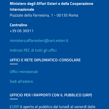
Contatti
Ministero degli Affari Esteri e della Cooperazione
Internazionale
Piazzale della Farnesina, 1 - 00135 Roma
Centralino
+39 06 36911
ministero.affariesteri@cert.esteri.it
Indirizzi PEC di tutti gli uffici
UFFICI E RETE DIPLOMATICO-CONSOLARE
Uffici e Rete diplomatica
Uffici ministeriali
Sedi all'estero
UFFICIO PER I RAPPORTI CON IL PUBBLICO (URP)
L'
URP
è aperto al pubblico dal lunedì al venerdì dalle