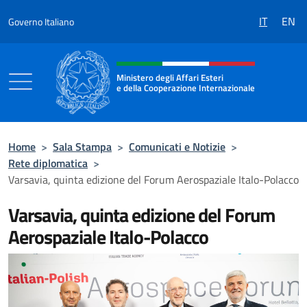
Salta al contenuto
IT
EN
Governo Italiano
Intestazione sito, social e menù
Ministero degli Affari Esteri
e della Cooperazione Internazionale
Ministero degli Affari Esteri e della Coo
Home
>
Sala Stampa
>
Comunicati e Notizie
>
Rete diplomatica
>
Varsavia, quinta edizione del Forum Aerospaziale Italo-Polacco
Varsavia, quinta edizione del Forum
Aerospaziale Italo-Polacco