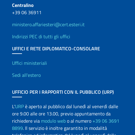
Centralino
+39 06 36911
ministero.affariesteri@cert.esteri.it
Indirizzi PEC di tutti gli uffici
UFFICI E RETE DIPLOMATICO-CONSOLARE
Uffici e Rete diplomatica
Uffici ministeriali
Sedi all'estero
UFFICIO PER I RAPPORTI CON IL PUBBLICO (URP)
L'
URP
è aperto al pubblico dal lunedì al venerdì dalle
ore 9.00 alle ore 13.00, previo appuntamento da
richiedere via
modulo web
o al numero
+39 06 3691
8899
. Il servizio è inoltre garantito in modalità