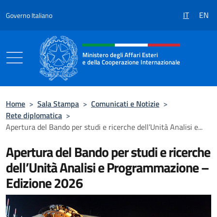
Salta al contenuto
IT
EN
Governo Italiano
Intestazione sito, social e menù
Ministero degli Affari Esteri
e della Cooperazione Internazionale
Ministero degli Affari Esteri e della Coo
Home
>
Sala Stampa
>
Comunicati e Notizie
>
Rete diplomatica
>
Apertura del Bando per studi e ricerche dell’Unità Analisi e...
Apertura del Bando per studi e ricerche
dell’Unità Analisi e Programmazione –
Edizione 2026