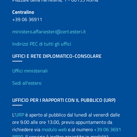
Centralino
+39 06 36911
ministero.affariesteri@cert.esteri.it
Indirizzi PEC di tutti gli uffici
UFFICI E RETE DIPLOMATICO-CONSOLARE
Uffici e Rete diplomatica
Uffici ministeriali
Sedi all'estero
UFFICIO PER I RAPPORTI CON IL PUBBLICO (URP)
L'
URP
è aperto al pubblico dal lunedì al venerdì dalle
ore 9.00 alle ore 13.00, previo appuntamento da
richiedere via
modulo web
o al numero
+39 06 3691
8899
. Il servizio è inoltre garantito in modalità