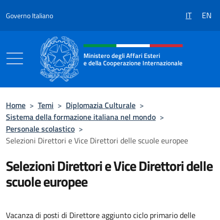
Salta al contenuto
IT
EN
Governo Italiano
Intestazione sito, social e menù
Ministero degli Affari Esteri
e della Cooperazione Internazionale
Ministero degli Affari Esteri e della Coo
Home
>
Temi
>
Diplomazia Culturale
>
Sistema della formazione italiana nel mondo
>
Personale scolastico
>
Selezioni Direttori e Vice Direttori delle scuole europee
Selezioni Direttori e Vice Direttori delle
scuole europee
Vacanza di posti di Direttore aggiunto ciclo primario delle