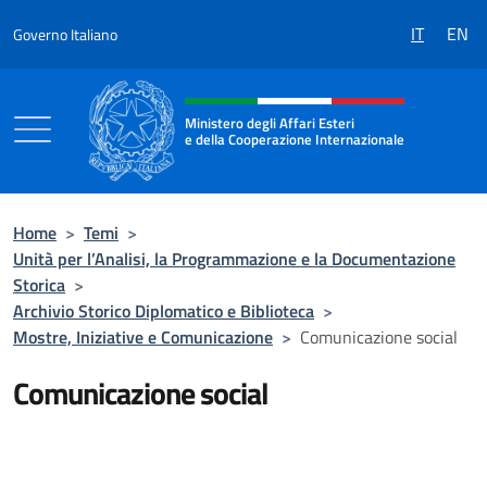
Salta al contenuto
IT
EN
Governo Italiano
Intestazione sito, social e menù
Ministero degli Affari Esteri
e della Cooperazione Internazionale
Ministero degli Affari Esteri e della Coo
Home
>
Temi
>
Unità per l’Analisi, la Programmazione e la Documentazione
Storica
>
Archivio Storico Diplomatico e Biblioteca
>
Mostre, Iniziative e Comunicazione
>
Comunicazione social
Comunicazione social