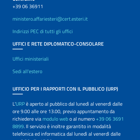
+39 06 36911
ministero.affariesteri@cert.esteri.it
Indirizzi PEC di tutti gli uffici
UFFICI E RETE DIPLOMATICO-CONSOLARE
Uffici e Rete diplomatica
Uffici ministeriali
Sedi all'estero
UFFICIO PER I RAPPORTI CON IL PUBBLICO (URP)
L'
URP
è aperto al pubblico dal lunedì al venerdì dalle
ore 9.00 alle ore 13.00, previo appuntamento da
richiedere via
modulo web
o al numero
+39 06 3691
8899
. Il servizio è inoltre garantito in modalità
telefonica ed informatica dal lunedì al venerdì dalle