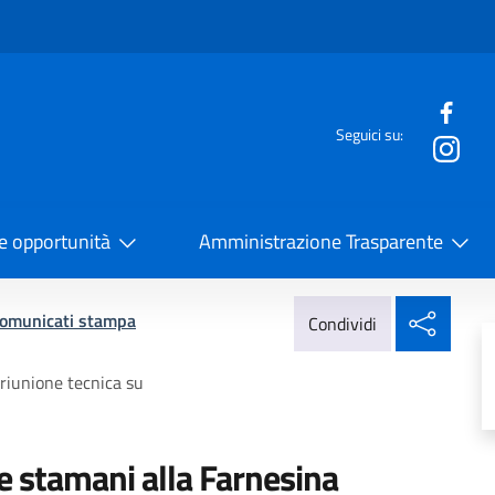
e menù
Seguici su:
la Cooperazione Internazionale
 e opportunità
Amministrazione Trasparente
Condi
omunicati stampa
Condividi
riunione tecnica su
e stamani alla Farnesina