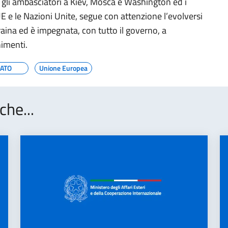
n gli ambasciatori a Kiev, Mosca e Washington ed i
 e le Nazioni Unite, segue con attenzione l’evolversi
raina ed è impegnata, con tutto il governo, a
nimenti.
ATO
Unione Europea
che...