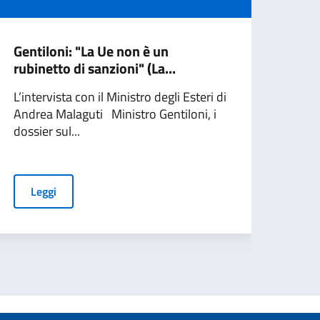
Gentiloni: "La Ue non è un
Ucr
rubinetto di sanzioni" (La...
esca
incl
L’intervista con il Ministro degli Esteri di
Andrea Malaguti Ministro Gentiloni, i
Il Mi
dossier sul...
part
“conf
Leggi
L