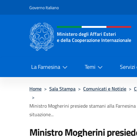
Salta al contenuto
Governo Italiano
Intestazione sito, social 
Ministero degli Affari Esteri
e della Cooperazione Internazionale
Ministero degli Affari Esteri e del
La Farnesina
Temi
Servizi
Home
>
Sala Stampa
>
Comunicati e Notizie
>
C
>
Ministro Mogherini presiede stamani alla Farnesina 
situazione...
Ministro Mogherini presied