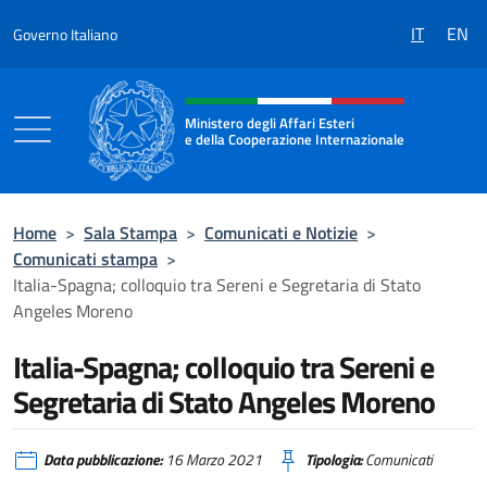
Salta al contenuto
IT
EN
Governo Italiano
Intestazione sito, social e menù
Ministero degli Affari Esteri
e della Cooperazione Internazionale
Ministero degli Affari Esteri e della Coo
Home
>
Sala Stampa
>
Comunicati e Notizie
>
Comunicati stampa
>
Italia-Spagna; colloquio tra Sereni e Segretaria di Stato
Angeles Moreno
Italia-Spagna; colloquio tra Sereni e
Segretaria di Stato Angeles Moreno
Data pubblicazione:
16 Marzo 2021
Tipologia:
Comunicati