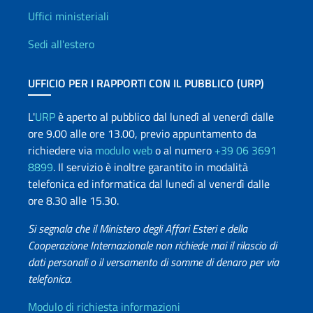
Uffici e Rete diplomatica
Uffici ministeriali
Sedi all'estero
UFFICIO PER I RAPPORTI CON IL PUBBLICO (URP)
L'
URP
è aperto al pubblico dal lunedì al venerdì dalle
ore 9.00 alle ore 13.00, previo appuntamento da
richiedere via
modulo web
o al numero
+39 06 3691
8899
. Il servizio è inoltre garantito in modalità
telefonica ed informatica dal lunedì al venerdì dalle
ore 8.30 alle 15.30.
Si segnala che il Ministero degli Affari Esteri e della
Cooperazione Internazionale non richiede mai il rilascio di
dati personali o il versamento di somme di denaro per via
telefonica.
Info utili
Modulo di richiesta informazioni