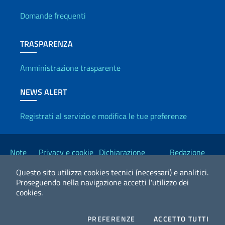
Domande frequenti
TRASPARENZA
Amministrazione trasparente
NEWS ALERT
Registrati al servizio e modifica le tue preferenze
Link Utili
Note
Privacy e cookie
Dichiarazione
Redazione
legali
policy
Accessibilità
Esteri
Questo sito utilizza cookies tecnici (necessari) e analitici.
Proseguendo nella navigazione accetti l'utilizzo dei
cookies.
2026 Copyright Ministero degli Affari Esteri e della Cooperazione
Internazionale
COOKIES
I CO
PREFERENZE
ACCETTO TUTTI