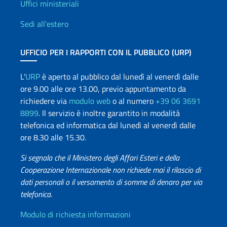
Uffici e Rete diplomatica
Uffici ministeriali
Sedi all'estero
UFFICIO PER I RAPPORTI CON IL PUBBLICO (URP)
L'
URP
è aperto al pubblico dal lunedì al venerdì dalle
ore 9.00 alle ore 13.00, previo appuntamento da
richiedere via
modulo web
o al numero
+39 06 3691
8899
. Il servizio è inoltre garantito in modalità
telefonica ed informatica dal lunedì al venerdì dalle
ore 8.30 alle 15.30.
Si segnala che il Ministero degli Affari Esteri e della
Cooperazione Internazionale non richiede mai il rilascio di
dati personali o il versamento di somme di denaro per via
telefonica.
Info utili
Modulo di richiesta informazioni