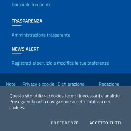
Domande frequenti
TRASPARENZA
Amministrazione trasparente
NEWS ALERT
Registrati al servizio e modifica le tue preferenze
Link Utili
Note
Privacy e cookie
Dichiarazione
Redazione
legali
policy
Accessibilità
Esteri
Questo sito utilizza cookies tecnici (necessari) e analitici.
Proseguendo nella navigazione accetti l'utilizzo dei
cookies.
2026 Copyright Ministero degli Affari Esteri e della Cooperazione
Internazionale
COOKIES
I CO
PREFERENZE
ACCETTO TUTTI
Facebook
Twitter
Whatsapp