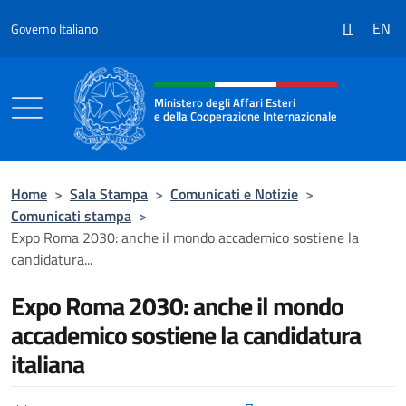
Salta al contenuto
IT
EN
Governo Italiano
Intestazione sito, social e menù
Ministero degli Affari Esteri
e della Cooperazione Internazionale
Ministero degli Affari Esteri e della Coo
Home
>
Sala Stampa
>
Comunicati e Notizie
>
Comunicati stampa
>
Expo Roma 2030: anche il mondo accademico sostiene la
candidatura...
Expo Roma 2030: anche il mondo
accademico sostiene la candidatura
italiana