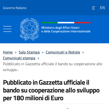
Salta al contenuto
IT
EN
Governo Italiano
Intestazione sito, social e menù
Ministero degli Affari Esteri
e della Cooperazione Internazionale
Ministero degli Affari Esteri e della Coo
Home
>
Sala Stampa
>
Comunicati e Notizie
>
Comunicati stampa
>
Pubblicato in Gazzetta ufficiale il bando su cooperazione allo
sviluppo...
Pubblicato in Gazzetta ufficiale il
bando su cooperazione allo sviluppo
per 180 milioni di Euro