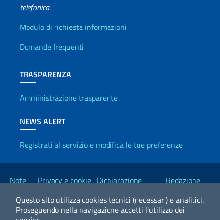
telefonica.
Info utili
Modulo di richiesta informazioni
Domande frequenti
TRASPARENZA
Amministrazione trasparente
NEWS ALERT
Registrati al servizio e modifica le tue preferenze
Link Utili
Note
Privacy e cookie
Dichiarazione
Redazione
legali
policy
Accessibilità
Esteri
Questo sito utilizza cookies tecnici (necessari) e analitici.
Proseguendo nella navigazione accetti l'utilizzo dei
cookies.