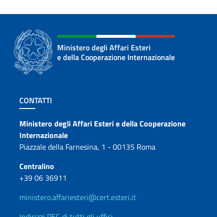
Ministero degli Affari Esteri
e della Cooperazione Internazionale
Sezione footer
CONTATTI
Contatti
Ministero degli Affari Esteri e della Cooperazione
Internazionale
Piazzale della Farnesina, 1 - 00135 Roma
Centralino
+39 06 36911
ministero.affariesteri@cert.esteri.it
Indirizzi PEC di tutti gli uffici