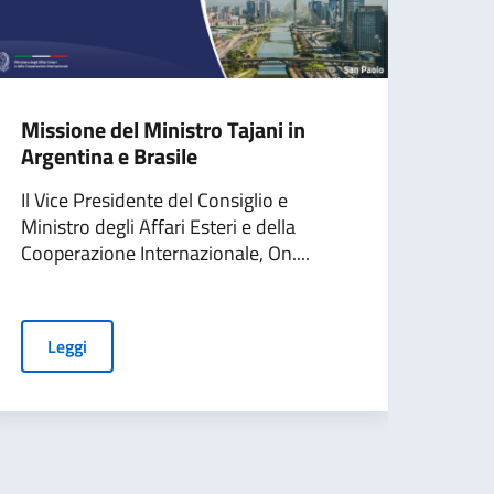
Missione del Ministro Tajani in
Farn
Argentina e Brasile
“cha
siti
Il Vice Presidente del Consiglio e
Ministro degli Affari Esteri e della
Il Se
Cooperazione Internazionale, On....
Ricc
l’ev
assis
Leggi
L