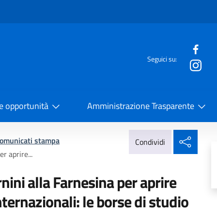
e menù
Seguici su:
la Cooperazione Internazionale
 e opportunità
Amministrazione Trasparente
Condi
omunicati stampa
Condividi
r aprire...
nini alla Farnesina per aprire
nternazionali: le borse di studio