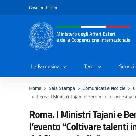
Salta al contenuto
Governo Italiano
Intestazione sito, social 
Ministero degli Affari Esteri
e della Cooperazione Internazionale
Ministero degli Affari Esteri e del
La Farnesina
Temi
Servizi
Home
>
Sala Stampa
>
Comunicati e Notizie
>
C
>
Roma. I Ministri Tajani e Bernini alla Farnesina pe
Roma. I Ministri Tajani e Ber
l’evento “Coltivare talenti i