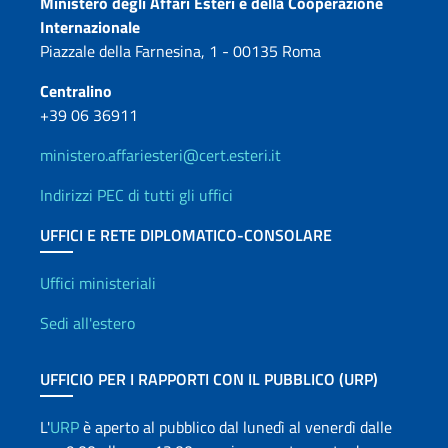
Contatti
Ministero degli Affari Esteri e della Cooperazione
Internazionale
Piazzale della Farnesina, 1 - 00135 Roma
Centralino
+39 06 36911
ministero.affariesteri@cert.esteri.it
Indirizzi PEC di tutti gli uffici
UFFICI E RETE DIPLOMATICO-CONSOLARE
Uffici e Rete diplomatica
Uffici ministeriali
Sedi all'estero
UFFICIO PER I RAPPORTI CON IL PUBBLICO (URP)
L'
URP
è aperto al pubblico dal lunedì al venerdì dalle