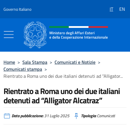
Salta al contenuto
IT
EN
Governo Italiano
Intestazione sito, social e menù
Ministero degli Affari Esteri
e della Cooperazione Internazionale
Ministero degli Affari Esteri e della Coo
Home
>
Sala Stampa
>
Comunicati e Notizie
>
Comunicati stampa
>
Rientrato a Roma uno dei due italiani detenuti ad “Alligator...
Rientrato a Roma uno dei due italiani
detenuti ad “Alligator Alcatraz”
Data pubblicazione:
31 Luglio 2025
Tipologia:
Comunicati