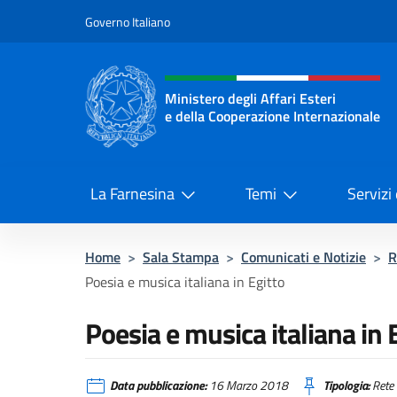
Salta al contenuto
Governo Italiano
Intestazione sito, social 
Ministero degli Affari Esteri
e della Cooperazione Internazionale
Ministero degli Affari Esteri e del
La Farnesina
Temi
Servizi
Home
>
Sala Stampa
>
Comunicati e Notizie
>
R
Poesia e musica italiana in Egitto
Poesia e musica italiana in 
Data pubblicazione:
16 Marzo 2018
Tipologia:
Rete 