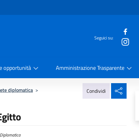
e menù
Seguici su:
la Cooperazione Internazionale
 e opportunità
Amministrazione Trasparente
Condi
ete diplomatica
>
Condividi
Egitto
Diplomatica