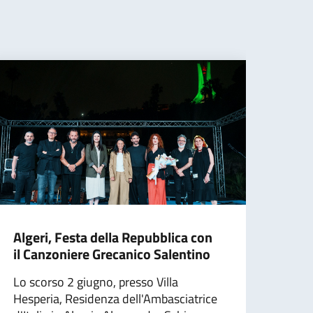
Algeri, Festa della Repubblica con
Doha
il Canzoniere Grecanico Salentino
Gae 
Lo scorso 2 giugno, presso Villa
Lo s
Hesperia, Residenza dell'Ambasciatrice
d’Ita