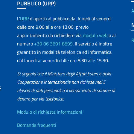
PUBBLICO (URP)
A
L'
URP
è aperto al pubblico dal lunedì al venerdì
dalle ore 9.00 alle ore 13.00, previo
appuntamento da richiedere via
modulo web
o al
R
numero
+39 06 3691 8899
. Il servizio è inoltre
garantito in modalità telefonica ed informatica
dal lunedì al venerdì dalle ore 8.30 alle 15.30.
Si segnala che il Ministero degli Affari Esteri e della
Cooperazione Internazionale non richiede mai il
E
rilascio di dati personali o il versamento di somme di
denaro per via telefonica.
matica
Info utili
Modulo di richiesta informazioni
Domande frequenti