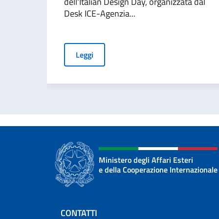
dell'Italian Design Day, organizzata dal
Desk ICE-Agenzia...
Leggi
Ministero degli Affari Esteri
e della Cooperazione Internazionale
Sezione footer
CONTATTI