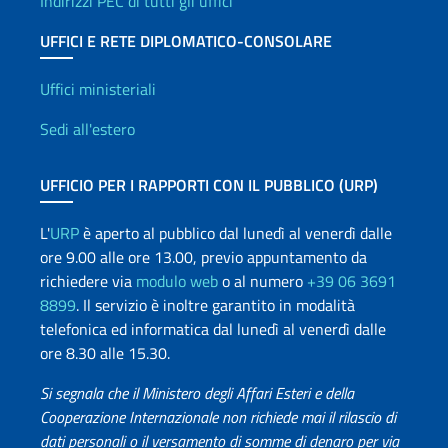
Indirizzi PEC di tutti gli uffici
UFFICI E RETE DIPLOMATICO-CONSOLARE
Uffici e Rete diplomatica
Uffici ministeriali
Sedi all'estero
UFFICIO PER I RAPPORTI CON IL PUBBLICO (URP)
L'
URP
è aperto al pubblico dal lunedì al venerdì dalle
ore 9.00 alle ore 13.00, previo appuntamento da
richiedere via
modulo web
o al numero
+39 06 3691
8899
. Il servizio è inoltre garantito in modalità
telefonica ed informatica dal lunedì al venerdì dalle
ore 8.30 alle 15.30.
Si segnala che il Ministero degli Affari Esteri e della
Cooperazione Internazionale non richiede mai il rilascio di
dati personali o il versamento di somme di denaro per via