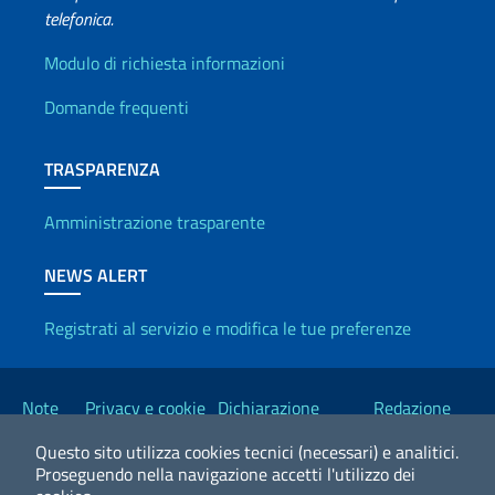
telefonica.
Info utili
Modulo di richiesta informazioni
Domande frequenti
TRASPARENZA
Amministrazione trasparente
NEWS ALERT
Registrati al servizio e modifica le tue preferenze
Link Utili
Note
Privacy e cookie
Dichiarazione
Redazione
legali
policy
Accessibilità
Esteri
Questo sito utilizza cookies tecnici (necessari) e analitici.
Proseguendo nella navigazione accetti l'utilizzo dei