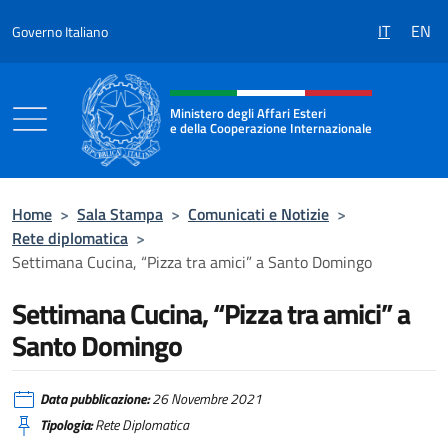
Salta al contenuto
IT
EN
Governo Italiano
Intestazione sito, social e menù
Ministero degli Affari Esteri
e della Cooperazione Internazionale
Ministero degli Affari Esteri e della Coo
Home
>
Sala Stampa
>
Comunicati e Notizie
>
Rete diplomatica
>
Settimana Cucina, “Pizza tra amici” a Santo Domingo
Settimana Cucina, “Pizza tra amici” a
Santo Domingo
Data pubblicazione:
26 Novembre 2021
Tipologia:
Rete Diplomatica