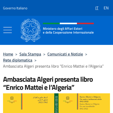
Salta al contenuto
IT
EN
Governo Italiano
Intestazione sito, social e menù
Ministero degli Affari Esteri
e della Cooperazione Internazionale
Ministero degli Affari Esteri e della Coo
Home
>
Sala Stampa
>
Comunicati e Notizie
>
Rete diplomatica
>
Ambasciata Algeri presenta libro “Enrico Mattei e l’Algeria”
Ambasciata Algeri presenta libro
“Enrico Mattei e l’Algeria”