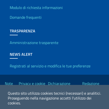
Info utili
Modulo di richiesta informazioni
Domande frequenti
TRASPARENZA
Amministrazione trasparente
NEWS ALERT
Registrati al servizio e modifica le tue preferenze
Link Utili
Note
Privacy e cookie
Dichiarazione
Redazione
legali
policy
Accessibilità
Esteri
Questo sito utilizza cookies tecnici (necessari) e analitici.
Proseguendo nella navigazione accetti l'utilizzo dei
cookies.
2026 Copyright Ministero degli Affari Esteri e della Cooperazione