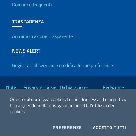
Domande frequenti
TRASPARENZA
Amministrazione trasparente
NEWS ALERT
Registrati al servizio e modifica le tue preferenze
Link Utili
Note
Privacy e cookie
Dichiarazione
Redazione
legali
policy
Accessibilità
Esteri
Questo sito utilizza cookies tecnici (necessari) e analitici.
Proseguendo nella navigazione accetti l'utilizzo dei
cookies.
2026 Copyright Ministero degli Affari Esteri e della Cooperazione
Internazionale
COOKIES
I CO
PREFERENZE
ACCETTO TUTTI
Facebook
Twitter
Whatsapp