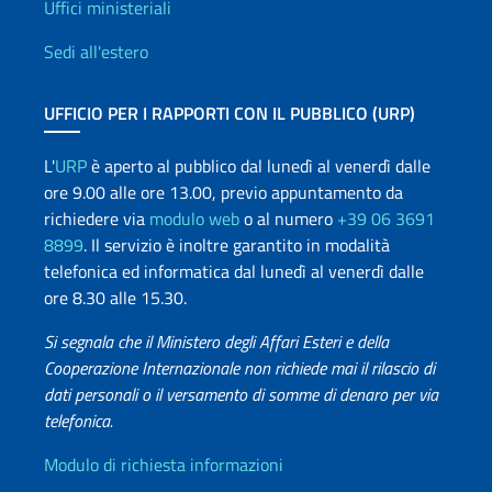
Uffici e Rete diplomatica
Uffici ministeriali
Sedi all'estero
UFFICIO PER I RAPPORTI CON IL PUBBLICO (URP)
L'
URP
è aperto al pubblico dal lunedì al venerdì dalle
ore 9.00 alle ore 13.00, previo appuntamento da
richiedere via
modulo web
o al numero
+39 06 3691
8899
. Il servizio è inoltre garantito in modalità
telefonica ed informatica dal lunedì al venerdì dalle
ore 8.30 alle 15.30.
Si segnala che il Ministero degli Affari Esteri e della
Cooperazione Internazionale non richiede mai il rilascio di
dati personali o il versamento di somme di denaro per via
telefonica.
Info utili
Modulo di richiesta informazioni