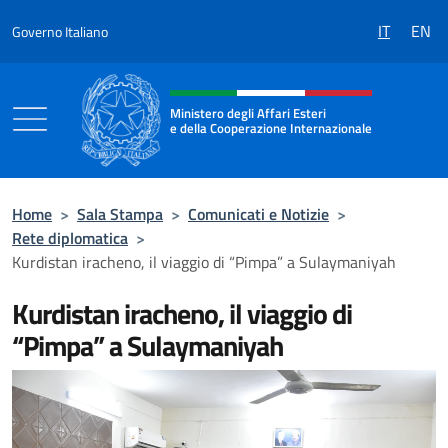
Salta al contenuto
IT
EN
Governo Italiano
Intestazione sito, social e menù
Ministero degli Affari Esteri
e della Cooperazione Internazionale
Ministero degli Affari Esteri e della Coo
Home
>
Sala Stampa
>
Comunicati e Notizie
>
Rete diplomatica
>
Kurdistan iracheno, il viaggio di “Pimpa” a Sulaymaniyah
Kurdistan iracheno, il viaggio di
“Pimpa” a Sulaymaniyah