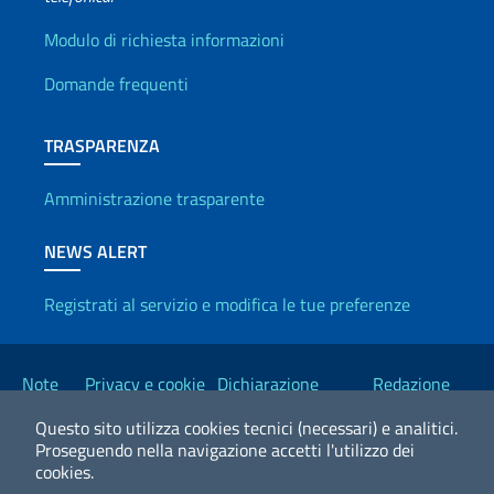
Info utili
Modulo di richiesta informazioni
Domande frequenti
TRASPARENZA
Amministrazione trasparente
NEWS ALERT
Registrati al servizio e modifica le tue preferenze
Link Utili
Note
Privacy e cookie
Dichiarazione
Redazione
legali
policy
Accessibilità
Esteri
Questo sito utilizza cookies tecnici (necessari) e analitici.
Proseguendo nella navigazione accetti l'utilizzo dei
cookies.