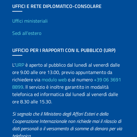
UFFICI E RETE DIPLOMATICO-CONSOLARE
Uffici e Rete diplomatica
Uffici ministeriali
Sedi all'estero
UFFICIO PER I RAPPORTI CON IL PUBBLICO (URP)
L'
URP
è aperto al pubblico dal lunedì al venerdì dalle
ore 9.00 alle ore 13.00, previo appuntamento da
richiedere via
modulo web
o al numero
+39 06 3691
8899
. Il servizio è inoltre garantito in modalità
telefonica ed informatica dal lunedì al venerdì dalle
ore 8.30 alle 15.30.
Si segnala che il Ministero degli Affari Esteri e della
Cooperazione Internazionale non richiede mai il rilascio di
dati personali o il versamento di somme di denaro per via
telefonica.