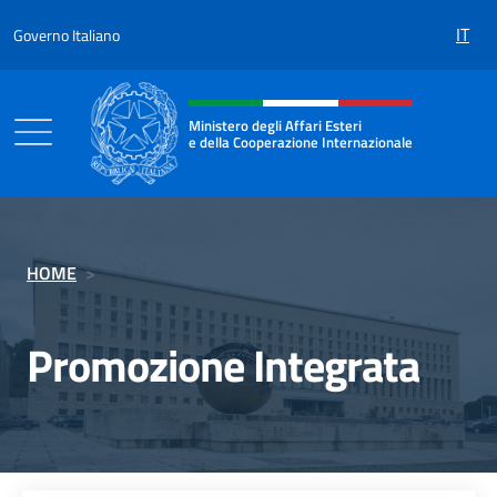
Salta al contenuto
IT
Governo Italiano
Intestazione sito, social e menù
Ministero degli Affari Esteri
e della Cooperazione Internazionale
Ministero degli Affari Esteri e della Coo
HOME
>
Promozione Integrata