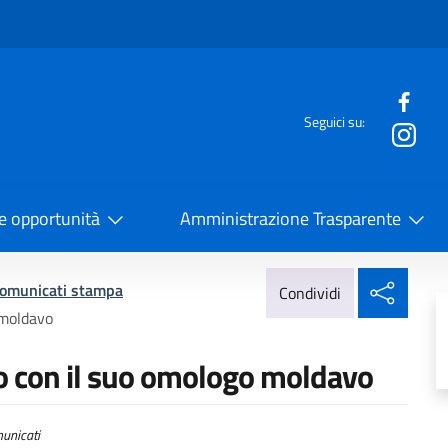
e menù
Seguici su:
la Cooperazione Internazionale
 e opportunità
Amministrazione Trasparente
Condi
omunicati stampa
Condividi
 moldavo
no con il suo omologo moldavo
unicati