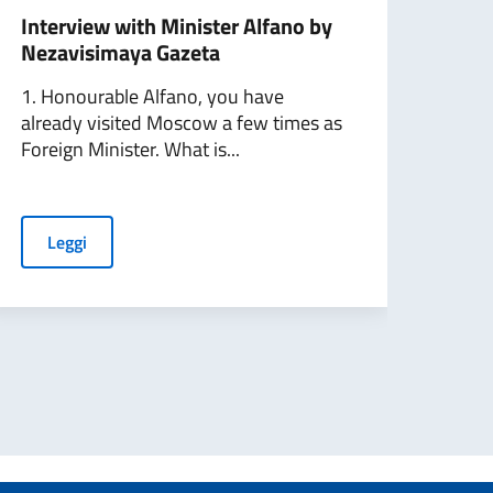
Interview with Minister Alfano by
Inte
Nezavisimaya Gazeta
Nez
1. Honourable Alfano, you have
1. O
already visited Moscow a few times as
Affar
Foreign Minister. What is...
alcun
Leggi
L