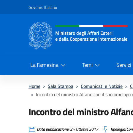
Salta al contenuto
Governo Italiano
Intestazione sito, social 
Ministero degli Affari Esteri
e della Cooperazione Internazionale
Ministero degli Affari Esteri e del
La Farnesina
Temi
Servizi
Home
>
Sala Stampa
>
Comunicati e Notizie
>
C
>
Incontro del ministro Alfano con il suo omologo
Incontro del ministro Alfa
Data pubblicazione:
24 Ottobre 2017
Tipologia:
Com