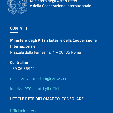
Ministero degli Affari Esteri
e della Cooperazione Internazionale
Sezione footer
CONTATTI
Contatti
Ministero degli Affari Esteri e della Cooperazione
Internazionale
Piazzale della Farnesina, 1 - 00135 Roma
Centralino
+39 06 36911
ministero.affariesteri@cert.esteri.it
Indirizzi PEC di tutti gli uffici
UFFICI E RETE DIPLOMATICO-CONSOLARE
Uffici e Rete diplomatica
Uffici ministeriali