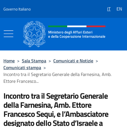
Salta al contenuto
IT
EN
Governo Italiano
Intestazione sito, social e menù
Ministero degli Affari Esteri
e della Cooperazione Internazionale
Ministero degli Affari Esteri e della Coo
Home
>
Sala Stampa
>
Comunicati e Notizie
>
Comunicati stampa
>
Incontro tra il Segretario Generale della Farnesina, Amb.
Ettore Francesco...
Incontro tra il Segretario Generale
della Farnesina, Amb. Ettore
Francesco Sequi, e l’Ambasciatore
designato dello Stato d’Israele a