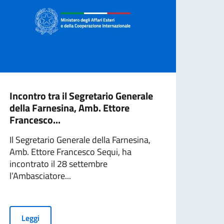
Incontro tra il Segretario Generale
Dial
della Farnesina, Amb. Ettore
alla
Francesco...
Si so
Il Segretario Generale della Farnesina,
lavor
Amb. Ettore Francesco Sequi, ha
Alger
incontrato il 28 settembre
l’Ambasciatore...
L
Leggi