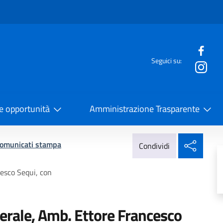
e menù
Seguici su:
la Cooperazione Internazionale
 e opportunità
Amministrazione Trasparente
Condi
omunicati stampa
Condividi
cesco Sequi, con
erale, Amb. Ettore Francesco