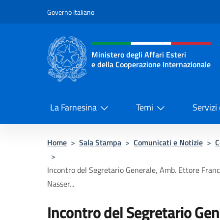
Salta al contenuto
Governo Italiano
Intestazione sito, social 
Ministero degli Affari Esteri
e della Cooperazione Internazionale
Ministero degli Affari Esteri e del
La Farnesina
Temi
Servizi
Home
>
Sala Stampa
>
Comunicati e Notizie
>
C
>
Incontro del Segretario Generale, Amb. Ettore Fran
Nasser...
Incontro del Segretario Gen