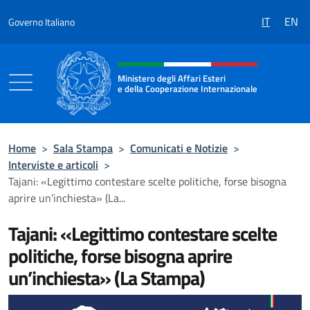
Salta al contenuto
IT
EN
Governo Italiano
Intestazione sito, social e menù
Ministero degli Affari Esteri
e della Cooperazione Internazionale
Ministero degli Affari Esteri e della Coo
Home
>
Sala Stampa
>
Comunicati e Notizie
>
Interviste e articoli
>
Tajani: «Legittimo contestare scelte politiche, forse bisogna
aprire un’inchiesta» (La...
Tajani: «Legittimo contestare scelte
politiche, forse bisogna aprire
un’inchiesta» (La Stampa)