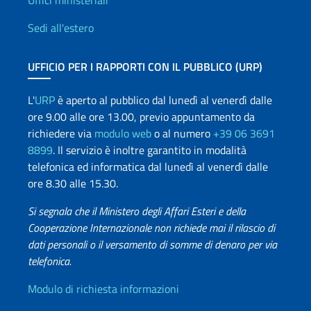
Uffici e Rete diplomatica
Uffici ministeriali
Sedi all'estero
UFFICIO PER I RAPPORTI CON IL PUBBLICO (URP)
L'
URP
è aperto al pubblico dal lunedì al venerdì dalle
ore 9.00 alle ore 13.00, previo appuntamento da
richiedere via
modulo web
o al numero
+39 06 3691
8899
. Il servizio è inoltre garantito in modalità
telefonica ed informatica dal lunedì al venerdì dalle
ore 8.30 alle 15.30.
Si segnala che il Ministero degli Affari Esteri e della
Cooperazione Internazionale non richiede mai il rilascio di
dati personali o il versamento di somme di denaro per via
telefonica.
Info utili
Modulo di richiesta informazioni