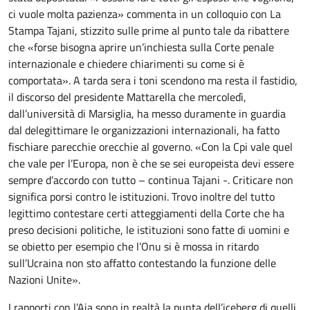
ci vuole molta pazienza» commenta in un colloquio con La
Stampa Tajani, stizzito sulle prime al punto tale da ribattere
che «forse bisogna aprire un’inchiesta sulla Corte penale
internazionale e chiedere chiarimenti su come si è
comportata». A tarda sera i toni scendono ma resta il fastidio,
il discorso del presidente Mattarella che mercoledì,
dall’università di Marsiglia, ha messo duramente in guardia
dal delegittimare le organizzazioni internazionali, ha fatto
fischiare parecchie orecchie al governo. «Con la Cpi vale quel
che vale per l’Europa, non è che se sei europeista devi essere
sempre d’accordo con tutto – continua Tajani -. Criticare non
significa porsi contro le istituzioni. Trovo inoltre del tutto
legittimo contestare certi atteggiamenti della Corte che ha
preso decisioni politiche, le istituzioni sono fatte di uomini e
se obietto per esempio che l’Onu si è mossa in ritardo
sull’Ucraina non sto affatto contestando la funzione delle
Nazioni Unite».
I rapporti con l’Aja sono in realtà la punta dell’iceberg di quelli