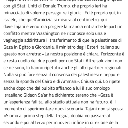
con gli Stati Uniti di Donald Trump, che proprio ieri ha
minacciato di volerne perseguire i giudici. Ed è proprio qui, in
Israele, che quell’amicizia si misura al centimetro, qui
dove Tajani è venuto a porgere la mano a entrambe le parti in
conflitto mentre Washington ne riconosce solo una e
vagheggia addirittura il trasferimento di quella palestinese di
Gaza in Egitto e Giordania. Il ministro degli Esteri italiano su
questo non arretra: «La nostra posizione è chiara, l’orizzonte è
e resta quello dei due popoli per due Stati. Altre soluzioni non
ce ne sono, lo hanno ripetuto anche gli altri partner regionali.
Nulla si può fare senza il consenso dei palestinesi e neppure
senza la sponda del Cairo e di Amman». Chiusa qui. Lo ripete
anche dopo che dal pulpito affianco a lui il suo omologo
israeliano Gideon Sa’ar ha dichiarato sereno che «Gaza è
un’esperienza fallita, allo stadio attuale non ha futuro, è il
momento di sperimentare nuovi scenari». Tajani non si sposta:
«Siamo al primo step della tregua, dobbiamo passare al
secondo e poi al terzo per muoverci infine in direzione della