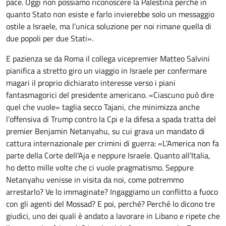
pace. Oggi non possiamo riconoscere la Palestina perché in
quanto Stato non esiste e farlo invierebbe solo un messaggio
ostile a Israele, ma l’unica soluzione per noi rimane quella di
due popoli per due Stati».
E pazienza se da Roma il collega vicepremier Matteo Salvini
pianifica a stretto giro un viaggio in Israele per confermare
magari il proprio dichiarato interesse verso i piani
fantasmagorici del presidente americano. «Ciascuno può dire
quel che vuole» taglia secco Tajani, che minimizza anche
l’offensiva di Trump contro la Cpi e la difesa a spada tratta del
premier Benjamin Netanyahu, su cui grava un mandato di
cattura internazionale per crimini di guerra: «L’America non fa
parte della Corte dell’Aja e neppure Israele. Quanto all’Italia,
ho detto mille volte che ci vuole pragmatismo. Seppure
Netanyahu venisse in visita da noi, come potremmo
arrestarlo? Ve lo immaginate? Ingaggiamo un conflitto a fuoco
con gli agenti del Mossad? E poi, perché? Perché lo dicono tre
giudici, uno dei quali è andato a lavorare in Libano e ripete che